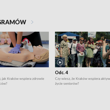
OGRAMÓW
Odc. 4
, jak Kraków wspiera zdrowie
Czy wiesz, że Kraków wspiera akty
ców?
życie seniorów?