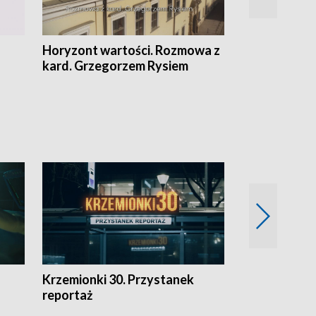
Horyzont wartości. Rozmowa z
Kulturalnie 
kard. Grzegorzem Rysiem
Krzemionki 30. Przystanek
Kraków - jak
reportaż