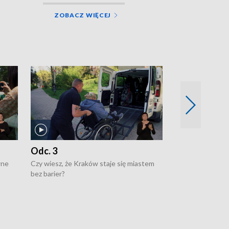
ZOBACZ WIĘCEJ
Odc. 3
Odc. 2
wne
Czy wiesz, że Kraków staje się miastem
Czy wiesz, że Kr
bez barier?
poprawia jakość 