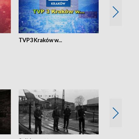
TVP3 Kraków w...
Ślizg