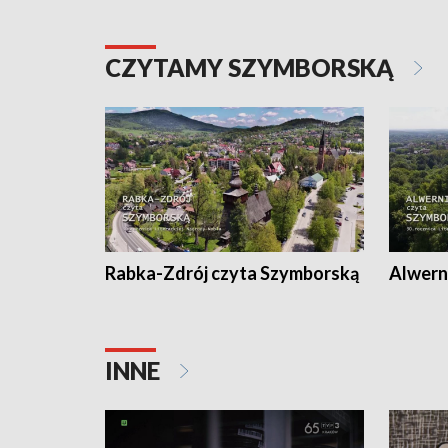
CZYTAMY SZYMBORSKĄ
Rabka-Zdrój czyta Szymborską
Alwern
INNE