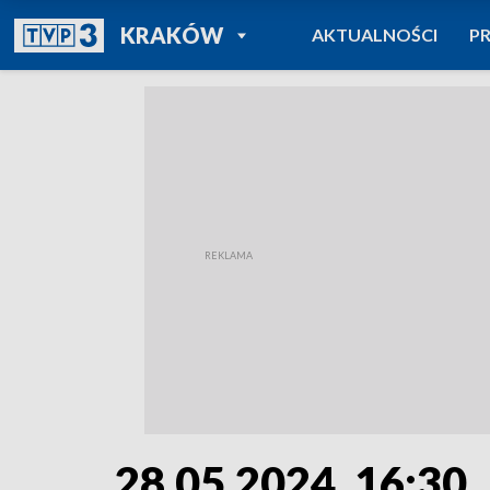
POWRÓT DO
KRAKÓW
AKTUALNOŚCI
P
TVP REGIONY
28.05.2024, 16:30