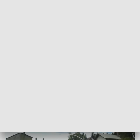
POWRÓT DO
KRAKÓW
TVP REGIONY
Eskorta do szpitala na sygnale
2024-05-30