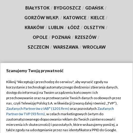
BIAŁYSTOK
/
BYDGOSZCZ
/
GDAŃSK
/
GORZÓW WLKP.
/
KATOWICE
/
KIELCE
/
KRAKÓW
/
LUBLIN
/
ŁÓDŹ
/
OLSZTYN
/
OPOLE
/
POZNAŃ
/
RZESZÓW
/
SZCZECIN
/
WARSZAWA
/
WROCŁAW
Szanujemy Twoją prywatność
Dołącz do nas:
Kliknij "Akceptuję i przechodzę do serwisu", aby wyrazić zgody na
korzystanie z technologii automatycznego śledzenia i zbierania danych,
TVP
dostęp do informacji na Twoim urządzeniu końcowym i ich
Abonament TVP
przechowywanie oraz na przetwarzanie Twoich danych osobowych przez
Regulamin TVP
nas, czyli Telewizję Polską S.A. w likwidacji (zwaną dalej również „TVP”),
Emisja w TVP
Polityka prywatności
Zaufanych Partnerów z IAB* (1201 firm)
oraz pozostałych
Zaufanych
Partnerów TVP (93 firm)
, w celach marketingowych (w tym do
Centrum informacji TVP
Moje zgody
zautomatyzowanego dopasowania reklam do Twoich zainteresowań i
mierzenia ich skuteczności) i pozostałych, które wskazujemy poniżej, a
Naziemna Telewizja Cyfrowa
Pomoc
także zgody na udostępnianie przez nas identyfikatora PPID do Google.