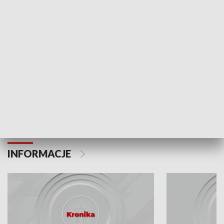
Odc. 6
Odc. 5
Czy wiesz, że Kraków inwestuje w edukację i
Czy wiesz, jak Kr
rozwój młodych?
mieszkańców?
INFORMACJE