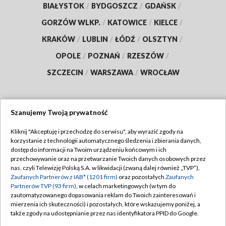
BIAŁYSTOK
/
BYDGOSZCZ
/
GDAŃSK
/
GORZÓW WLKP.
/
KATOWICE
/
KIELCE
/
KRAKÓW
/
LUBLIN
/
ŁÓDŹ
/
OLSZTYN
/
OPOLE
/
POZNAŃ
/
RZESZÓW
/
SZCZECIN
/
WARSZAWA
/
WROCŁAW
Szanujemy Twoją prywatność
Dołącz do nas:
Kliknij "Akceptuję i przechodzę do serwisu", aby wyrazić zgody na
korzystanie z technologii automatycznego śledzenia i zbierania danych,
TVP
dostęp do informacji na Twoim urządzeniu końcowym i ich
Abonament TVP
przechowywanie oraz na przetwarzanie Twoich danych osobowych przez
Regulamin TVP
nas, czyli Telewizję Polską S.A. w likwidacji (zwaną dalej również „TVP”),
Emisja w TVP
Zaufanych Partnerów z IAB* (1201 firm)
oraz pozostałych
Zaufanych
Polityka prywatności
Partnerów TVP (93 firm)
, w celach marketingowych (w tym do
Centrum informacji TVP
Moje zgody
zautomatyzowanego dopasowania reklam do Twoich zainteresowań i
mierzenia ich skuteczności) i pozostałych, które wskazujemy poniżej, a
Naziemna Telewizja Cyfrowa
Pomoc
także zgody na udostępnianie przez nas identyfikatora PPID do Google.
Sklep TVP