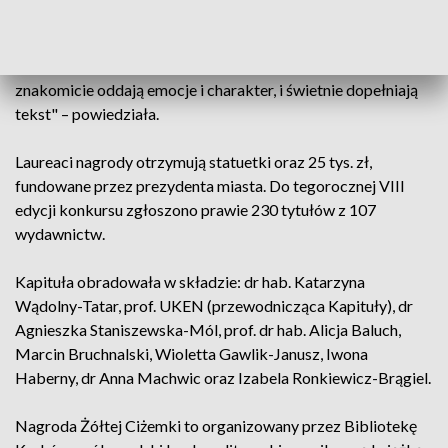
czytelników". "Ilustracje doprawione są ogromną porcją
humoru, nie sposób nie uśmiechnąć się na ich widok. Każdy
jest tu narysowany ze swadą, a gesty i miny bohaterów
znakomicie oddają emocje i charakter, i świetnie dopełniają
tekst" – powiedziała.
Laureaci nagrody otrzymują statuetki oraz 25 tys. zł,
fundowane przez prezydenta miasta. Do tegorocznej VIII
edycji konkursu zgłoszono prawie 230 tytułów z 107
wydawnictw.
Kapituła obradowała w składzie: dr hab. Katarzyna
Wądolny-Tatar, prof. UKEN (przewodnicząca Kapituły), dr
Agnieszka Staniszewska-Mól, prof. dr hab. Alicja Baluch,
Marcin Bruchnalski, Wioletta Gawlik-Janusz, Iwona
Haberny, dr Anna Machwic oraz Izabela Ronkiewicz-Brągiel.
Nagroda Żółtej Ciżemki to organizowany przez Bibliotekę