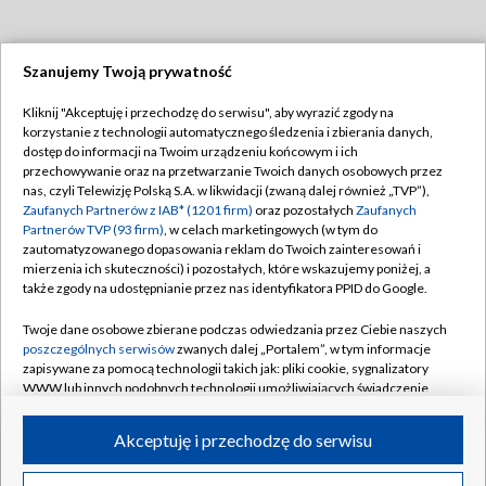
Szanujemy Twoją prywatność
Dołącz do nas:
Kliknij "Akceptuję i przechodzę do serwisu", aby wyrazić zgody na
korzystanie z technologii automatycznego śledzenia i zbierania danych,
TVP
dostęp do informacji na Twoim urządzeniu końcowym i ich
Abonament TVP
przechowywanie oraz na przetwarzanie Twoich danych osobowych przez
Regulamin TVP
nas, czyli Telewizję Polską S.A. w likwidacji (zwaną dalej również „TVP”),
Emisja w TVP
Polityka prywatności
Zaufanych Partnerów z IAB* (1201 firm)
oraz pozostałych
Zaufanych
Partnerów TVP (93 firm)
, w celach marketingowych (w tym do
Centrum informacji TVP
Moje zgody
zautomatyzowanego dopasowania reklam do Twoich zainteresowań i
mierzenia ich skuteczności) i pozostałych, które wskazujemy poniżej, a
Naziemna Telewizja Cyfrowa
Pomoc
także zgody na udostępnianie przez nas identyfikatora PPID do Google.
Sklep TVP
Biuro reklamy
Twoje dane osobowe zbierane podczas odwiedzania przez Ciebie naszych
Rada Programowa
Kontakt
poszczególnych serwisów
zwanych dalej „Portalem”, w tym informacje
zapisywane za pomocą technologii takich jak: pliki cookie, sygnalizatory
System NOS
WWW lub innych podobnych technologii umożliwiających świadczenie
dopasowanych i bezpiecznych usług, personalizację treści oraz reklam,
Informacje o nadawcy
Kanały
udostępnianie funkcji mediów społecznościowych oraz analizowanie
Akceptuję i przechodzę do serwisu
ruchu w Internecie.
Program dla prasy
©2026 Telewizja Polska S.A. w likwidacji
Biuro Reklamy