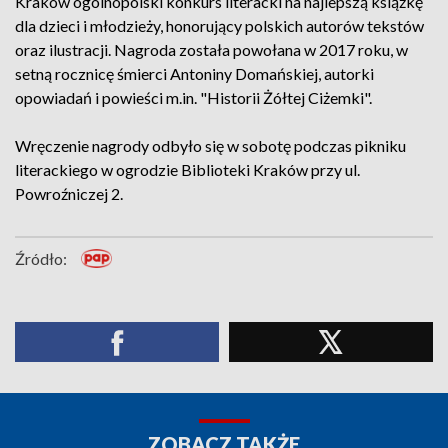
Kraków ogólnopolski konkurs literacki na najlepszą książkę
dla dzieci i młodzieży, honorujący polskich autorów tekstów
oraz ilustracji. Nagroda została powołana w 2017 roku, w
setną rocznicę śmierci Antoniny Domańskiej, autorki
opowiadań i powieści m.in. "Historii Żółtej Ciżemki".
Wręczenie nagrody odbyło się w sobotę podczas pikniku
literackiego w ogrodzie Biblioteki Kraków przy ul.
Powroźniczej 2.
Źródło:
ZOBACZ TAKŻE