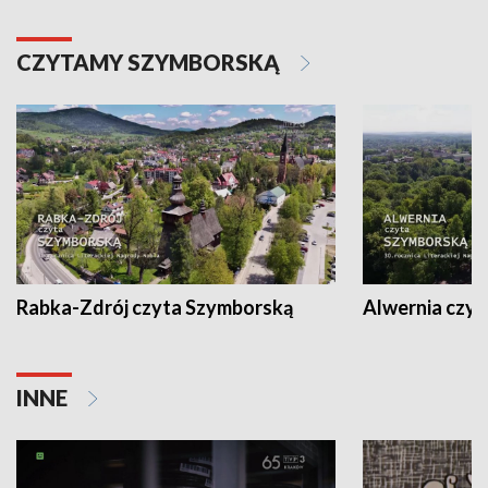
CZYTAMY SZYMBORSKĄ
Rabka-Zdrój czyta Szymborską
Alwernia czy
INNE