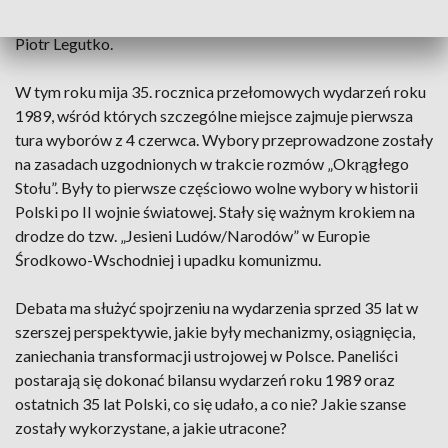
Maciej Zakrzewski (politolog). Spotkanie poprowadzi red.
Piotr Legutko.
W tym roku mija 35. rocznica przełomowych wydarzeń roku
1989, wśród których szczególne miejsce zajmuje pierwsza
tura wyborów z 4 czerwca. Wybory przeprowadzone zostały
na zasadach uzgodnionych w trakcie rozmów „Okrągłego
Stołu”. Były to pierwsze częściowo wolne wybory w historii
Polski po II wojnie światowej. Stały się ważnym krokiem na
drodze do tzw. „Jesieni Ludów/Narodów” w Europie
Środkowo-Wschodniej i upadku komunizmu.
Debata ma służyć spojrzeniu na wydarzenia sprzed 35 lat w
szerszej perspektywie, jakie były mechanizmy, osiągnięcia,
zaniechania transformacji ustrojowej w Polsce. Paneliści
postarają się dokonać bilansu wydarzeń roku 1989 oraz
ostatnich 35 lat Polski, co się udało, a co nie? Jakie szanse
zostały wykorzystane, a jakie utracone?