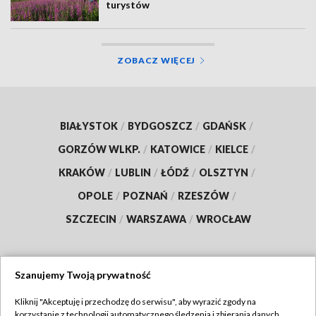
turystów
ZOBACZ WIĘCEJ
BIAŁYSTOK
/
BYDGOSZCZ
/
GDAŃSK
/
GORZÓW WLKP.
/
KATOWICE
/
KIELCE
/
KRAKÓW
/
LUBLIN
/
ŁÓDŹ
/
OLSZTYN
/
OPOLE
/
POZNAŃ
/
RZESZÓW
/
SZCZECIN
/
WARSZAWA
/
WROCŁAW
Szanujemy Twoją prywatność
Dołącz do nas:
Kliknij "Akceptuję i przechodzę do serwisu", aby wyrazić zgody na
korzystanie z technologii automatycznego śledzenia i zbierania danych,