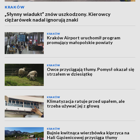
KRAKÓW
„Słynny wiadukt” znów uszkodzony. Kierowcy
ciężarówek nadal ignorują znaki
KRAKÓW
Kraków Airport uruchomił program
promujący małopolskie powiaty
KRAKÓW
Owce przyciągają tłumy. Pomysł okazał się
strzałem w dziesiątkę
KRAKÓW
Klimatyzacja ratuje przed upałem, ale
trzeba używać jej z głową
KRAKÓW
Bujnie kwitnąca wierzbówka kiprzyca na
Hali Gąsienicowej przyciąga tłumy