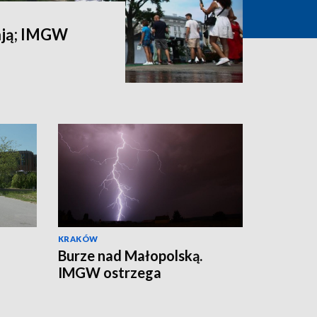
ają; IMGW
KRAKÓW
Burze nad Małopolską.
IMGW ostrzega