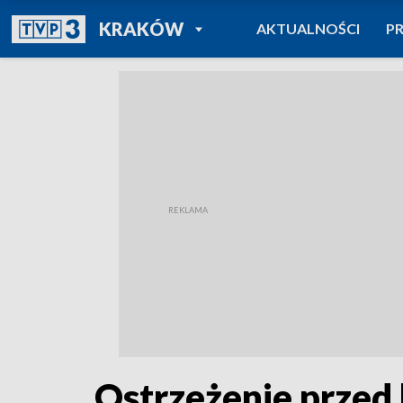
POWRÓT DO
KRAKÓW
AKTUALNOŚCI
P
TVP REGIONY
Ostrzeżenie przed