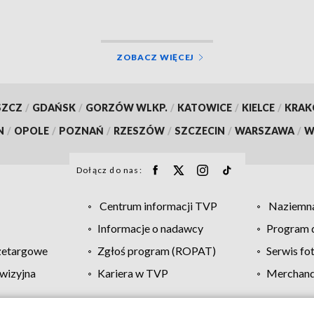
ZOBACZ WIĘCEJ
SZCZ
/
GDAŃSK
/
GORZÓW WLKP.
/
KATOWICE
/
KIELCE
/
KRA
N
/
OPOLE
/
POZNAŃ
/
RZESZÓW
/
SZCZECIN
/
WARSZAWA
/
W
Dołącz do nas:
Centrum informacji TVP
Naziemna
Informacje o nadawcy
Program d
zetargowe
Zgłoś program (ROPAT)
Serwis fo
wizyjna
Kariera w TVP
Merchandi