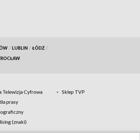
KÓW
/
LUBLIN
/
ŁÓDŹ
/
ROCŁAW
 Telewizja Cyfrowa
Sklep TVP
la prasy
tograficzny
sing (znaki)