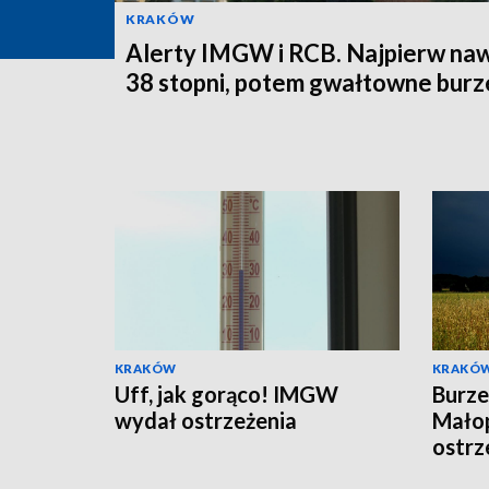
KRAKÓW
Alerty IMGW i RCB. Najpierw na
38 stopni, potem gwałtowne burz
KRAKÓW
KRAKÓ
Uff, jak gorąco! IMGW
Burze
wydał ostrzeżenia
Mało
ostrz