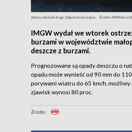
Zalany odcinek drogi. Zdjęcie ilustracyjne.
Źródło: PAP/Marcin B
IMGW wydał we wtorek ostrzeże
burzami w województwie małopo
deszcze z burzami.
Prognozowane są opady deszczu o nat
opadu może wynieść od 90 mm do 110
porywami wiatru do 65 km/h, możliw
zjawisk wynosi 80 proc.
Źródło: