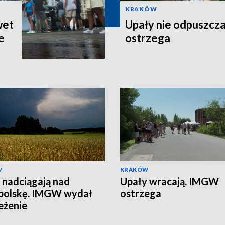
KRAKÓW
wet
Upały nie odpuszcz
e
ostrzega
W
KRAKÓW
 nadciągają nad
Upały wracają. IMGW
polskę. IMGW wydał
ostrzega
eżenie