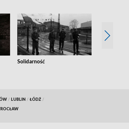
Solidarność
Trudne lata
KÓW
/
LUBLIN
/
ŁÓDŹ
/
ROCŁAW