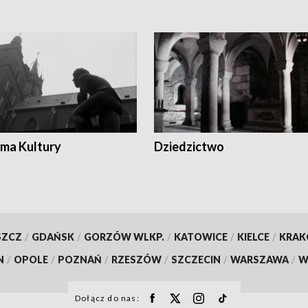
ma Kultury
Dziedzictwo
SZCZ
/
GDAŃSK
/
GORZÓW WLKP.
/
KATOWICE
/
KIELCE
/
KRA
N
/
OPOLE
/
POZNAŃ
/
RZESZÓW
/
SZCZECIN
/
WARSZAWA
/
W
Dołącz do nas: