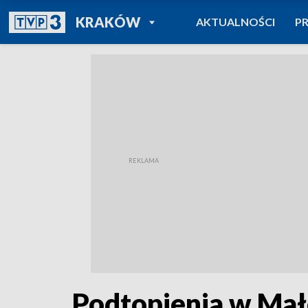
POWRÓT DO
KRAKÓW
AKTUALNOŚCI
P
TVP REGIONY
Podtopienia w Mał