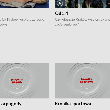
Odc. 4
, jak Kraków wspiera zdrowie
Czy wiesz, że Kraków wspiera akty
ców?
życie seniorów?
za pogody
Kronika sportowa