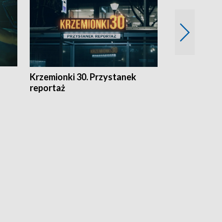
Krzemionki 30. Przystanek
Kraków - jak
reportaż