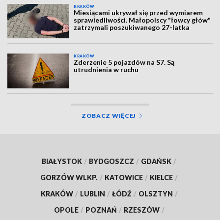
KRAKÓW
Miesiącami ukrywał się przed wymiarem
sprawiedliwości. Małopolscy "łowcy głów"
zatrzymali poszukiwanego 27-latka
KRAKÓW
Zderzenie 5 pojazdów na S7. Są
utrudnienia w ruchu
ZOBACZ WIĘCEJ
BIAŁYSTOK
/
BYDGOSZCZ
/
GDAŃSK
/
GORZÓW WLKP.
/
KATOWICE
/
KIELCE
/
KRAKÓW
/
LUBLIN
/
ŁÓDŹ
/
OLSZTYN
/
OPOLE
/
POZNAŃ
/
RZESZÓW
/