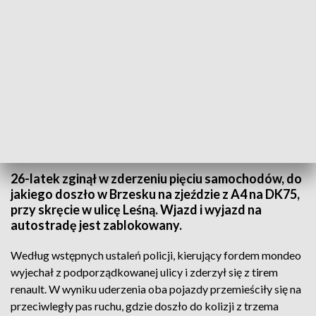
Jedna ofiara śmiertelna w wypadku 5 samochodów na zjeździe z A4
Źródło: PAP/Leszek Szymański
26-latek zginął w zderzeniu pięciu samochodów, do
jakiego doszło w Brzesku na zjeździe z A4 na DK75,
przy skręcie w ulicę Leśną. Wjazd i wyjazd na
autostradę jest zablokowany.
Według wstępnych ustaleń policji, kierujący fordem mondeo
wyjechał z podporządkowanej ulicy i zderzył się z tirem
renault. W wyniku uderzenia oba pojazdy przemieściły się na
przeciwległy pas ruchu, gdzie doszło do kolizji z trzema