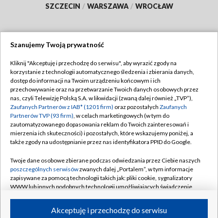
SZCZECIN
/
WARSZAWA
/
WROCŁAW
Szanujemy Twoją prywatność
Dołącz do nas:
Kliknij "Akceptuję i przechodzę do serwisu", aby wyrazić zgody na
korzystanie z technologii automatycznego śledzenia i zbierania danych,
TVP
dostęp do informacji na Twoim urządzeniu końcowym i ich
Abonament TVP
przechowywanie oraz na przetwarzanie Twoich danych osobowych przez
Regulamin TVP
nas, czyli Telewizję Polską S.A. w likwidacji (zwaną dalej również „TVP”),
Emisja w TVP
Polityka prywatności
Zaufanych Partnerów z IAB* (1201 firm)
oraz pozostałych
Zaufanych
Partnerów TVP (93 firm)
, w celach marketingowych (w tym do
Centrum informacji TVP
Moje zgody
zautomatyzowanego dopasowania reklam do Twoich zainteresowań i
mierzenia ich skuteczności) i pozostałych, które wskazujemy poniżej, a
Naziemna Telewizja Cyfrowa
Pomoc
także zgody na udostępnianie przez nas identyfikatora PPID do Google.
Sklep TVP
Biuro reklamy
Twoje dane osobowe zbierane podczas odwiedzania przez Ciebie naszych
Rada Programowa
Kontakt
poszczególnych serwisów
zwanych dalej „Portalem”, w tym informacje
zapisywane za pomocą technologii takich jak: pliki cookie, sygnalizatory
System NOS
WWW lub innych podobnych technologii umożliwiających świadczenie
dopasowanych i bezpiecznych usług, personalizację treści oraz reklam,
Informacje o nadawcy
Kanały
udostępnianie funkcji mediów społecznościowych oraz analizowanie
Akceptuję i przechodzę do serwisu
ruchu w Internecie.
Program dla prasy