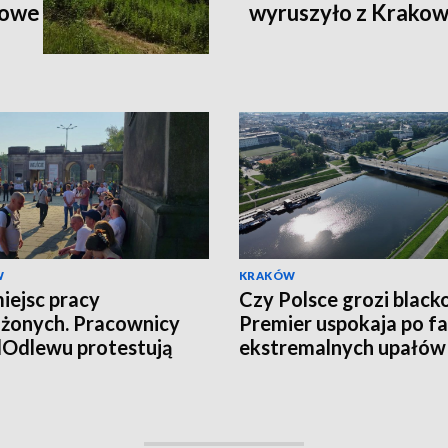
jowe
wyruszyło z Krakow
W
KRAKÓW
iejsc pracy
Czy Polsce grozi black
żonych. Pracownicy
Premier uspokaja po fa
Odlewu protestują
ekstremalnych upałów