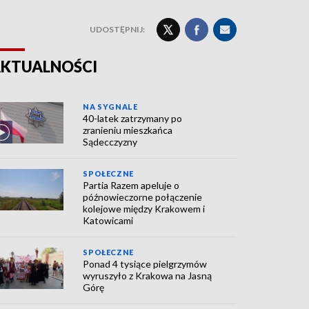
UDOSTĘPNIJ:
KTUALNOŚCI
NA SYGNALE
40-latek zatrzymany po
zranieniu mieszkańca
Sądecczyzny
SPOŁECZNE
Partia Razem apeluje o
późnowieczorne połączenie
kolejowe między Krakowem i
Katowicami
SPOŁECZNE
Ponad 4 tysiące pielgrzymów
wyruszyło z Krakowa na Jasną
Górę