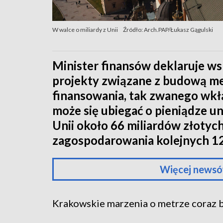
W walce o miliardy z Unii
Źródło: Arch.PAP/Łukasz Gągulski
Minister finansów deklaruje ws
projekty związane z budową me
finansowania, tak zwanego wkł
może się ubiegać o pieniądze u
Unii około 66 miliardów złotyc
zagospodarowania kolejnych 12
Więcej newsó
Krakowskie marzenia o metrze coraz bl