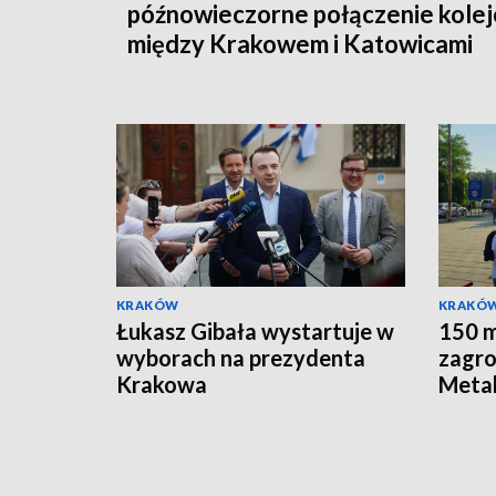
późnowieczorne połączenie kole
między Krakowem i Katowicami
KRAKÓW
KRAKÓ
Łukasz Gibała wystartuje w
150 m
wyborach na prezydenta
zagro
Krakowa
Metal