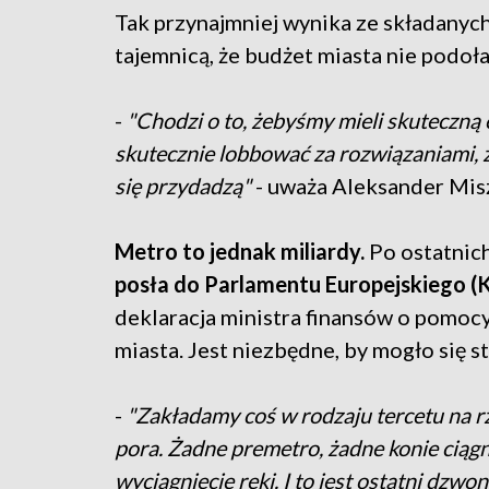
Tak przynajmniej wynika ze składanych 
tajemnicą, że budżet miasta nie podo
-
"Chodzi o to, żebyśmy mieli skuteczną e
skutecznie lobbować za rozwiązaniami, 
się przydadzą"
- uważa Aleksander Misz
Metro to jednak miliardy.
Po ostatnic
posła do Parlamentu Europejskiego (
deklaracja ministra finansów o pomoc
miasta. Jest niezbędne, by mogło się 
-
"Zakładamy coś w rodzaju tercetu na 
pora. Żadne premetro, żadne konie ciągną
wyciągnięcie ręki. I to jest ostatni dzwon