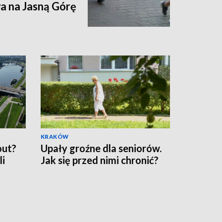
a na Jasną Górę
KRAKÓW
out?
Upały groźne dla seniorów.
li
Jak się przed nimi chronić?