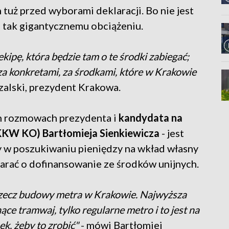
tuż przed wyborami deklaracji. Bo nie jest
ła tak gigantycznemu obciążeniu.
kipę, która będzie tam o te środki zabiegać;
za konkretami, za środkami, które w Krakowie
alski, prezydent Krakowa.
h rozmowach prezydenta i
kandydata na
KKW KO) Bartłomieja Sienkiewicza
- jest
y w poszukiwaniu pieniędzy na wkład własny
starać o dofinansowanie ze środków unijnych.
rzecz budowy metra w Krakowie. Najwyższa
ce tramwaj, tylko regularne metro i to jest na
ek, żeby to zrobić"
- mówi Bartłomiej