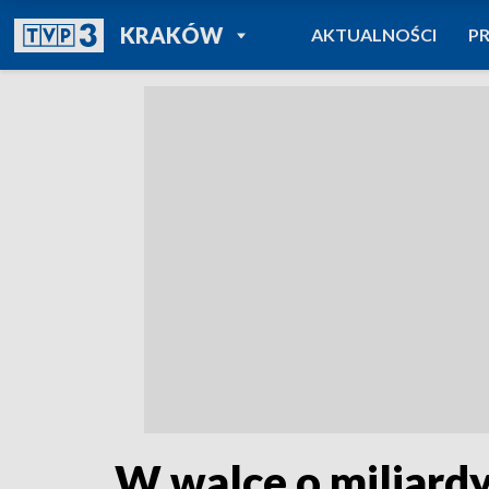
POWRÓT DO
KRAKÓW
AKTUALNOŚCI
P
TVP REGIONY
W walce o miliardy