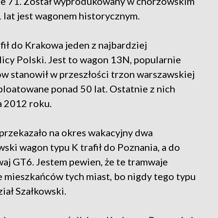
erze 71. Został wyprodukowany w chorzowskim
 lat jest wagonem historycznym.
ił do Krakowa jeden z najbardziej
icy Polski. Jest to wagon 13N, popularnie
w stanowił w przeszłości trzon warszawskiej
ploatowane ponad 50 lat. Ostatnie z nich
a 2012 roku.
rzekazało na okres wakacyjny dwa
ski wagon typu K trafił do Poznania, a do
aj GT6. Jestem pewien, że te tramwaje
 mieszkańców tych miast, bo nigdy tego typu
iał Szałkowski.