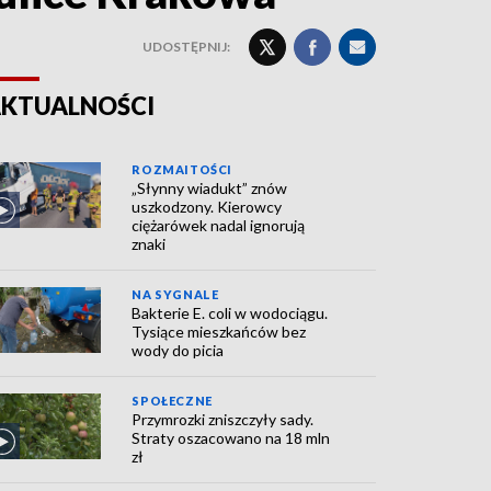
UDOSTĘPNIJ:
KTUALNOŚCI
ROZMAITOŚCI
„Słynny wiadukt” znów
uszkodzony. Kierowcy
ciężarówek nadal ignorują
znaki
NA SYGNALE
Bakterie E. coli w wodociągu.
Tysiące mieszkańców bez
wody do picia
SPOŁECZNE
Przymrozki zniszczyły sady.
Straty oszacowano na 18 mln
zł