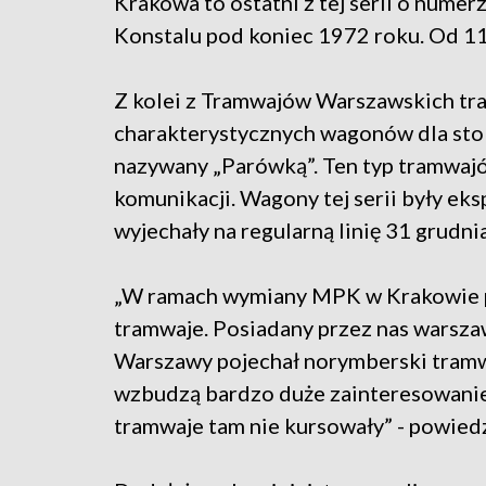
Krakowa to ostatni z tej serii o num
Konstalu pod koniec 1972 roku. Od 11
Z kolei z Tramwajów Warszawskich traf
charakterystycznych wagonów dla stol
nazywany „Parówką”. Ten typ tramwajó
komunikacji. Wagony tej serii były eks
wyjechały na regularną linię 31 grudni
„W ramach wymiany MPK w Krakowie p
tramwaje. Posiadany przez nas warszaw
Warszawy pojechał norymberski tramw
wzbudzą bardzo duże zainteresowanie
tramwaje tam nie kursowały” - powiedz