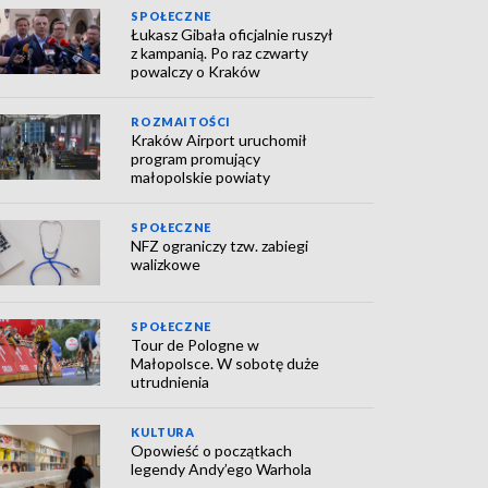
SPOŁECZNE
Łukasz Gibała oficjalnie ruszył
z kampanią. Po raz czwarty
powalczy o Kraków
ROZMAITOŚCI
Kraków Airport uruchomił
program promujący
małopolskie powiaty
SPOŁECZNE
NFZ ograniczy tzw. zabiegi
walizkowe
SPOŁECZNE
Tour de Pologne w
Małopolsce. W sobotę duże
utrudnienia
KULTURA
Opowieść o początkach
legendy Andy’ego Warhola