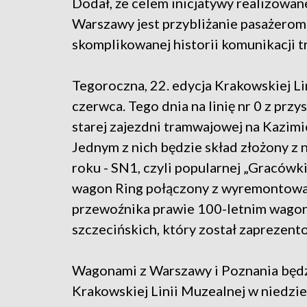
Dodał, że celem inicjatywy realizowan
Warszawy jest przybliżanie pasażerom c
skomplikowanej historii komunikacji 
Tegoroczna, 22. edycja Krakowskiej Li
czerwca. Tego dnia na linię nr 0 z prz
starej zajezdni tramwajowej na Kazimi
Jednym z nich będzie skład złożony z
roku - SN1, czyli popularnej „Gracówki
wagon Ring połączony z wyremontow
przewoźnika prawie 100-letnim wago
szczecińskich, który został zaprezen
Wagonami z Warszawy i Poznania będzi
Krakowskiej Linii Muzealnej w niedzie