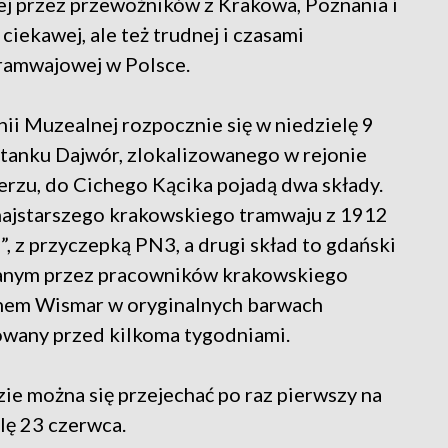
ej przez przewoźników z Krakowa, Poznania i
iekawej, ale też trudnej i czasami
tramwajowej w Polsce.
nii Muzealnej rozpocznie się w niedzielę 9
ystanku Dajwór, zlokalizowanego w rejonie
erzu, do Cichego Kącika pojadą dwa składy.
 najstarszego krakowskiego tramwaju z 1912
”, z przyczepką PN3, a drugi skład to gdański
anym przez pracowników krakowskiego
nem Wismar w oryginalnych barwach
towany przed kilkoma tygodniami.
e można się przejechać po raz pierwszy na
lę 23 czerwca.