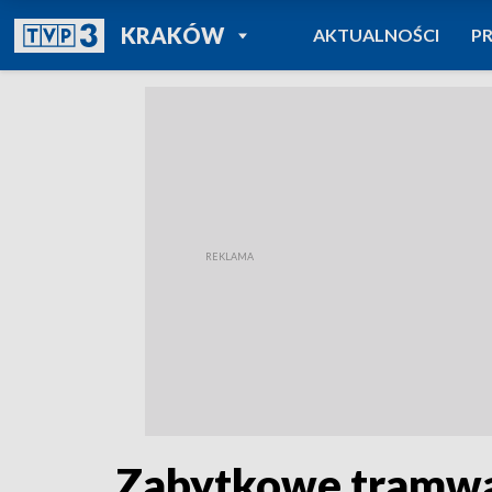
POWRÓT DO
KRAKÓW
AKTUALNOŚCI
P
TVP REGIONY
Zabytkowe tramwaj