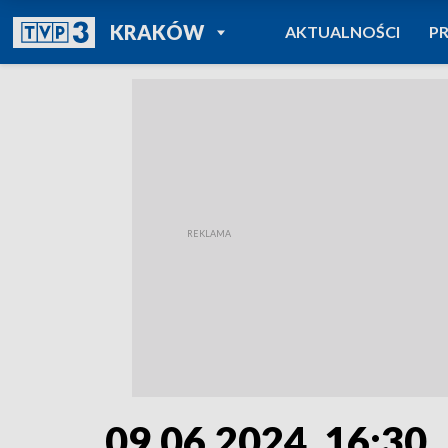
POWRÓT DO
KRAKÓW
AKTUALNOŚCI
P
TVP REGIONY
09.06.2024, 16:30