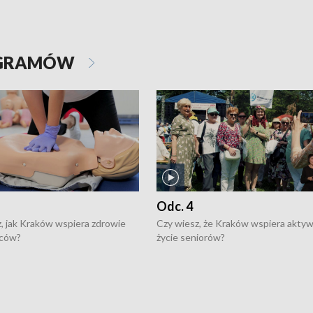
OGRAMÓW
Odc. 4
, jak Kraków wspiera zdrowie
Czy wiesz, że Kraków wspiera akty
ców?
życie seniorów?