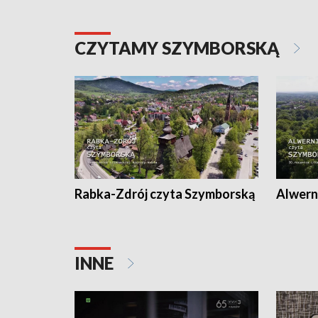
CZYTAMY SZYMBORSKĄ
Rabka-Zdrój czyta Szymborską
Alwern
INNE