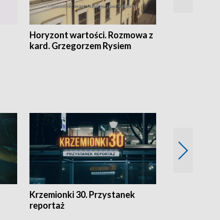
Horyzont wartości. Rozmowa z
Kulturalnie 
kard. Grzegorzem Rysiem
Krzemionki 30. Przystanek
Kraków - jak
reportaż