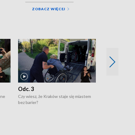
ZOBACZ WIĘCEJ
Odc. 3
Odc. 2
wne
Czy wiesz, że Kraków staje się miastem
Czy wiesz, że Kr
bez barier?
poprawia jakość 