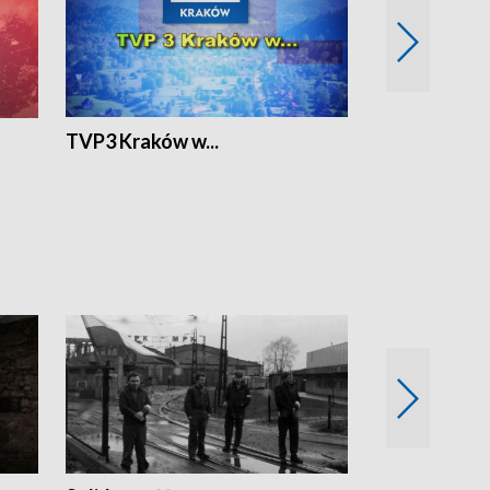
TVP3 Kraków w...
Ślizg