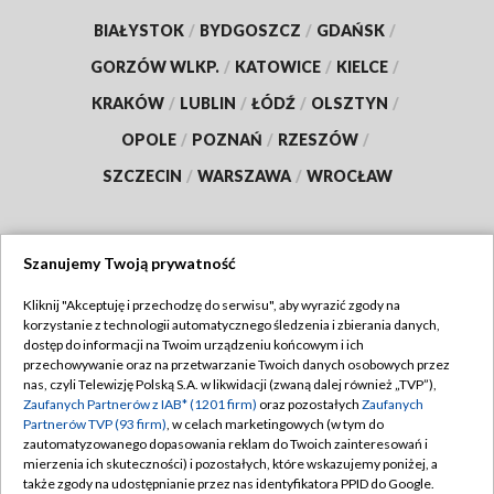
BIAŁYSTOK
/
BYDGOSZCZ
/
GDAŃSK
/
GORZÓW WLKP.
/
KATOWICE
/
KIELCE
/
KRAKÓW
/
LUBLIN
/
ŁÓDŹ
/
OLSZTYN
/
OPOLE
/
POZNAŃ
/
RZESZÓW
/
SZCZECIN
/
WARSZAWA
/
WROCŁAW
Szanujemy Twoją prywatność
Dołącz do nas:
Kliknij "Akceptuję i przechodzę do serwisu", aby wyrazić zgody na
korzystanie z technologii automatycznego śledzenia i zbierania danych,
TVP
dostęp do informacji na Twoim urządzeniu końcowym i ich
Abonament TVP
przechowywanie oraz na przetwarzanie Twoich danych osobowych przez
Regulamin TVP
nas, czyli Telewizję Polską S.A. w likwidacji (zwaną dalej również „TVP”),
Emisja w TVP
Zaufanych Partnerów z IAB* (1201 firm)
oraz pozostałych
Zaufanych
Polityka prywatności
Partnerów TVP (93 firm)
, w celach marketingowych (w tym do
Centrum informacji TVP
Moje zgody
zautomatyzowanego dopasowania reklam do Twoich zainteresowań i
mierzenia ich skuteczności) i pozostałych, które wskazujemy poniżej, a
Naziemna Telewizja Cyfrowa
Pomoc
także zgody na udostępnianie przez nas identyfikatora PPID do Google.