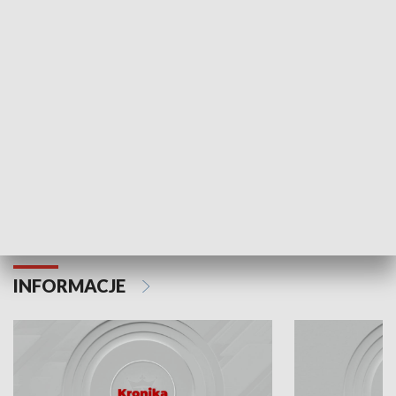
Odc. 6
Odc. 5
Czy wiesz, że Kraków inwestuje w edukację i
Czy wiesz, jak Kr
rozwój młodych?
mieszkańców?
INFORMACJE