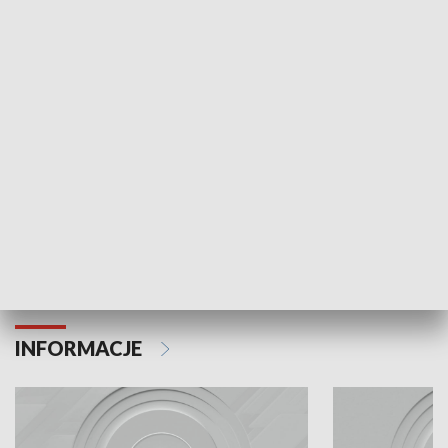
Odc. 6
Odc. 5
Czy wiesz, że Kraków inwestuje w edukację i
Czy wiesz, jak Kr
rozwój młodych?
mieszkańców?
INFORMACJE