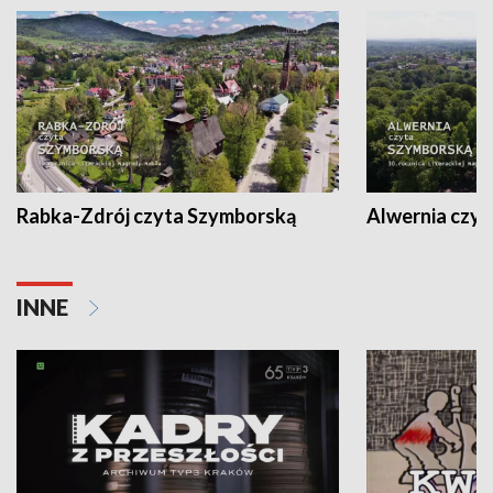
Rabka-Zdrój czyta Szymborską
Alwernia czy
INNE