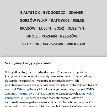
BIAŁYSTOK
/
BYDGOSZCZ
/
GDAŃSK
/
GORZÓW WLKP.
/
KATOWICE
/
KIELCE
/
KRAKÓW
/
LUBLIN
/
ŁÓDŹ
/
OLSZTYN
/
OPOLE
/
POZNAŃ
/
RZESZÓW
/
SZCZECIN
/
WARSZAWA
/
WROCŁAW
Szanujemy Twoją prywatność
Dołącz do nas:
Kliknij "Akceptuję i przechodzę do serwisu", aby wyrazić zgody na
korzystanie z technologii automatycznego śledzenia i zbierania danych,
TVP
dostęp do informacji na Twoim urządzeniu końcowym i ich
Abonament TVP
przechowywanie oraz na przetwarzanie Twoich danych osobowych przez
Regulamin TVP
nas, czyli Telewizję Polską S.A. w likwidacji (zwaną dalej również „TVP”),
Emisja w TVP
Zaufanych Partnerów z IAB* (1201 firm)
oraz pozostałych
Zaufanych
Polityka prywatności
Partnerów TVP (93 firm)
, w celach marketingowych (w tym do
Centrum informacji TVP
Moje zgody
zautomatyzowanego dopasowania reklam do Twoich zainteresowań i
mierzenia ich skuteczności) i pozostałych, które wskazujemy poniżej, a