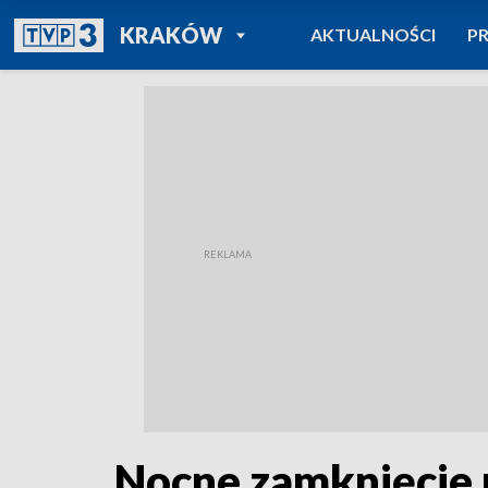
POWRÓT DO
KRAKÓW
AKTUALNOŚCI
P
TVP REGIONY
Nocne zamknięcie 