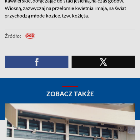
kawalerskie, dołączając do stad jesienią, na czas godów.
Wiosną, zazwyczaj na przełomie kwietnia i maja, na świat
przychodzą młode kozice, tzw. koźlęta.
Źródło:
ZOBACZ TAKŻE