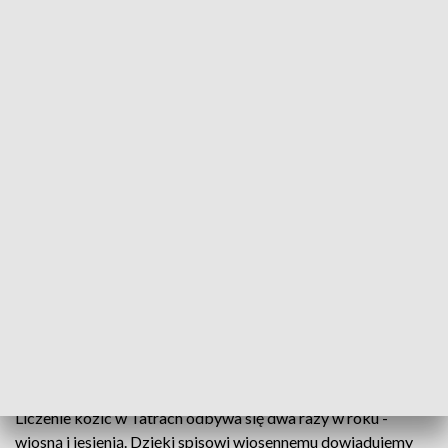
capów, 53 kozy oraz 24 tegoroczne koźlęta, które stanowią
niemal 12 proc. populacji. Po stronie słowackiej przyrodnicy
naliczyli 589 kozic, w tym 99 capów, 130 kóz oraz 56 koźląt.
Przyrodników szczególnie cieszy przychówek, który po obu
stronach tatrzańskiej grani stanowią blisko 11 proc. całej
populacji.
Jak podają władze TPN, wyników liczenia kozic nie należy
brać dosłownie, choć podawane są z dokładnością do jednej
sztuki. Błąd oszacowania może przekraczać nawet 10 proc.,
bo nie wszystkie kozice uda się przyrodnikom wypatrzeć.
Kozice często przebywają w rejonie granicznej grani i
swobodnie przemieszczają się między Polska a Słowacją,
dlatego liczenie kozic jest przeprowadzane wspólnie i
równocześnie ze stroną słowacką. Najistotniejszy jest tu
łączny wynik dla całych Tatr.
Liczenie kozic w Tatrach odbywa się dwa razy w roku -
wiosną i jesienią. Dzięki spisowi wiosennemu dowiadujemy