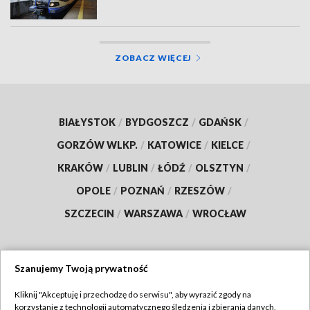
ZOBACZ WIĘCEJ
BIAŁYSTOK
/
BYDGOSZCZ
/
GDAŃSK
/
GORZÓW WLKP.
/
KATOWICE
/
KIELCE
/
KRAKÓW
/
LUBLIN
/
ŁÓDŹ
/
OLSZTYN
/
OPOLE
/
POZNAŃ
/
RZESZÓW
/
SZCZECIN
/
WARSZAWA
/
WROCŁAW
Szanujemy Twoją prywatność
Dołącz do nas:
Kliknij "Akceptuję i przechodzę do serwisu", aby wyrazić zgody na
korzystanie z technologii automatycznego śledzenia i zbierania danych,