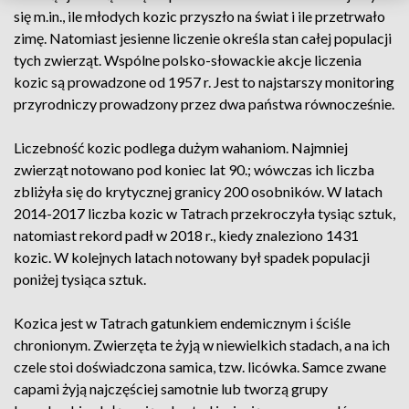
się m.in., ile młodych kozic przyszło na świat i ile przetrwało
zimę. Natomiast jesienne liczenie określa stan całej populacji
tych zwierząt. Wspólne polsko-słowackie akcje liczenia
kozic są prowadzone od 1957 r. Jest to najstarszy monitoring
przyrodniczy prowadzony przez dwa państwa równocześnie.
Liczebność kozic podlega dużym wahaniom. Najmniej
zwierząt notowano pod koniec lat 90.; wówczas ich liczba
zbliżyła się do krytycznej granicy 200 osobników. W latach
2014-2017 liczba kozic w Tatrach przekroczyła tysiąc sztuk,
natomiast rekord padł w 2018 r., kiedy znaleziono 1431
kozic. W kolejnych latach notowany był spadek populacji
poniżej tysiąca sztuk.
Kozica jest w Tatrach gatunkiem endemicznym i ściśle
chronionym. Zwierzęta te żyją w niewielkich stadach, a na ich
czele stoi doświadczona samica, tzw. licówka. Samce zwane
capami żyją najczęściej samotnie lub tworzą grupy