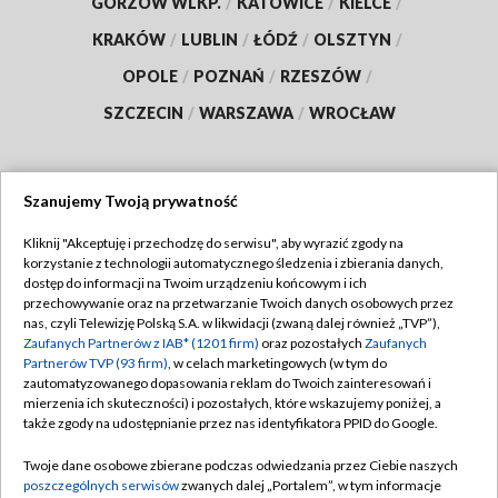
GORZÓW WLKP.
/
KATOWICE
/
KIELCE
/
KRAKÓW
/
LUBLIN
/
ŁÓDŹ
/
OLSZTYN
/
OPOLE
/
POZNAŃ
/
RZESZÓW
/
SZCZECIN
/
WARSZAWA
/
WROCŁAW
Szanujemy Twoją prywatność
Dołącz do nas:
Kliknij "Akceptuję i przechodzę do serwisu", aby wyrazić zgody na
korzystanie z technologii automatycznego śledzenia i zbierania danych,
TVP
dostęp do informacji na Twoim urządzeniu końcowym i ich
Abonament TVP
przechowywanie oraz na przetwarzanie Twoich danych osobowych przez
Regulamin TVP
nas, czyli Telewizję Polską S.A. w likwidacji (zwaną dalej również „TVP”),
Emisja w TVP
Polityka prywatności
Zaufanych Partnerów z IAB* (1201 firm)
oraz pozostałych
Zaufanych
Partnerów TVP (93 firm)
, w celach marketingowych (w tym do
Centrum informacji TVP
Moje zgody
zautomatyzowanego dopasowania reklam do Twoich zainteresowań i
mierzenia ich skuteczności) i pozostałych, które wskazujemy poniżej, a
Naziemna Telewizja Cyfrowa
Pomoc
także zgody na udostępnianie przez nas identyfikatora PPID do Google.
Sklep TVP
Biuro reklamy
Twoje dane osobowe zbierane podczas odwiedzania przez Ciebie naszych
Rada Programowa
Kontakt
poszczególnych serwisów
zwanych dalej „Portalem”, w tym informacje