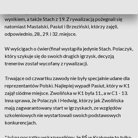
Z porannej próby czasowej awansowali: Polaczyk z 14.
wynikiem, a także Stach z 19. Z rywalizacją pożegnali się
natomiast Mastalski, Pasiut i Brzeziński, którzy zajęli,
odpowiednio, 28., 29. i 32. miejsce.
W wyścigach o ćwierćfinał wystąpiła jedynie Stach. Polaczyk,
który szykuje się do swoich drugich igrzysk, decyzją
trenerów został wycofany z rywalizacji.
Trwające od czwartku zawody nie były specjalnie udane dla
reprezentantów Polski. Najlepiej wypadł Pasiut, który w K1
zajął siódme miejsce. Zwolińska w K1 była 11., a w C1 - 13.
Inna sprawa, że Polaczyk i Hedwig, którzy jak Zwolińska
mają zagwarantowany start w igrzyskach, ze względów
szkoleniowych nie wystartowali swoich podstawowych
konkurencjach.
"Już na początku wskazywaliśmy, że PŚ w Krakowie to tylko