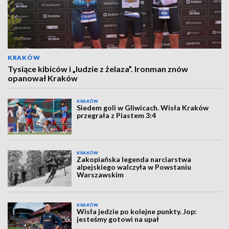
KRAKÓW
Tysiące kibiców i „ludzie z żelaza”. Ironman znów
opanował Kraków
KRAKÓW
Siedem goli w Gliwicach. Wisła Kraków
przegrała z Piastem 3:4
KRAKÓW
Zakopiańska legenda narciarstwa
alpejskiego walczyła w Powstaniu
Warszawskim
KRAKÓW
Wisła jedzie po kolejne punkty. Jop:
jesteśmy gotowi na upał