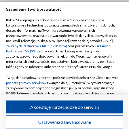
Szanujemy Twoją prywatność
Dołącz do nas:
Kliknij "Akceptuję i przechodzę do serwisu", aby wyrazić zgody na
korzystanie z technologii automatycznego śledzenia i zbierania danych,
TVP
dostęp do informacji na Twoim urządzeniu końcowym i ich
Abonament TVP
przechowywanie oraz na przetwarzanie Twoich danych osobowych przez
Regulamin TVP
nas, czyli Telewizję Polską S.A. w likwidacji (zwaną dalej również „TVP”),
Emisja w TVP
Polityka prywatności
Zaufanych Partnerów z IAB* (1201 firm)
oraz pozostałych
Zaufanych
Partnerów TVP (93 firm)
, w celach marketingowych (w tym do
Centrum informacji TVP
Moje zgody
zautomatyzowanego dopasowania reklam do Twoich zainteresowań i
mierzenia ich skuteczności) i pozostałych, które wskazujemy poniżej, a
Naziemna Telewizja Cyfrowa
Pomoc
także zgody na udostępnianie przez nas identyfikatora PPID do Google.
Sklep TVP
Biuro reklamy
Twoje dane osobowe zbierane podczas odwiedzania przez Ciebie naszych
Rada Programowa
Kontakt
poszczególnych serwisów
zwanych dalej „Portalem”, w tym informacje
zapisywane za pomocą technologii takich jak: pliki cookie, sygnalizatory
System NOS
WWW lub innych podobnych technologii umożliwiających świadczenie
dopasowanych i bezpiecznych usług, personalizację treści oraz reklam,
Informacje o nadawcy
Kanały
udostępnianie funkcji mediów społecznościowych oraz analizowanie
Akceptuję i przechodzę do serwisu
ruchu w Internecie.
Program dla prasy
©2026 Telewizja Polska S.A. w likwidacji
Biuro Reklamy
Twoje dane osobowe zbierane podczas odwiedzania przez Ciebie
Ustawienia zaawansowane
poszczególnych serwisów
na Portalu, takie jak adresy IP, identyfikatory
Ogłoszenie przetargowe