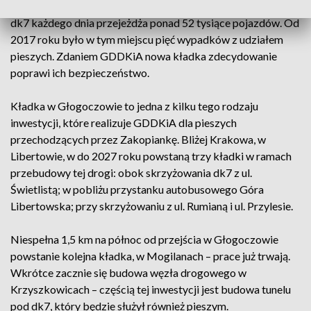
Według przedstawionych danych głogoczowskim odcinkiem
dk7 każdego dnia przejeżdża ponad 52 tysiące pojazdów. Od
2017 roku było w tym miejscu pięć wypadków z udziałem
pieszych. Zdaniem GDDKiA nowa kładka zdecydowanie
poprawi ich bezpieczeństwo.
Kładka w Głogoczowie to jedna z kilku tego rodzaju
inwestycji, które realizuje GDDKiA dla pieszych
przechodzących przez Zakopiankę. Bliżej Krakowa, w
Libertowie, w do 2027 roku powstaną trzy kładki w ramach
przebudowy tej drogi: obok skrzyżowania dk7 z ul.
Świetlistą; w pobliżu przystanku autobusowego Góra
Libertowska; przy skrzyżowaniu z ul. Rumianą i ul. Przylesie.
Niespełna 1,5 km na północ od przejścia w Głogoczowie
powstanie kolejna kładka, w Mogilanach – prace już trwają.
Wkrótce zacznie się budowa węzła drogowego w
Krzyszkowicach – częścią tej inwestycji jest budowa tunelu
pod dk7, który będzie służył również pieszym.