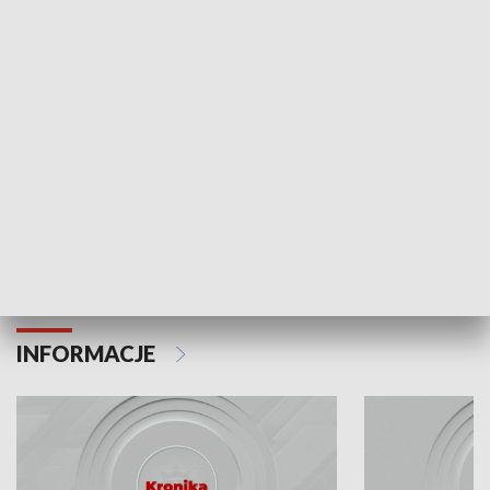
Odc. 6
Odc. 5
Czy wiesz, że Kraków inwestuje w edukację i
Czy wiesz, jak Kr
rozwój młodych?
mieszkańców?
INFORMACJE