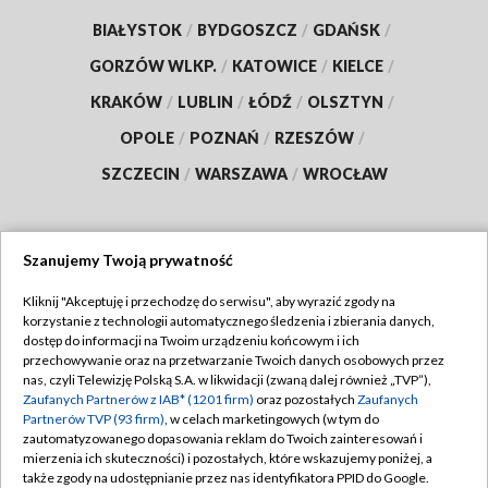
BIAŁYSTOK
/
BYDGOSZCZ
/
GDAŃSK
/
GORZÓW WLKP.
/
KATOWICE
/
KIELCE
/
KRAKÓW
/
LUBLIN
/
ŁÓDŹ
/
OLSZTYN
/
OPOLE
/
POZNAŃ
/
RZESZÓW
/
SZCZECIN
/
WARSZAWA
/
WROCŁAW
Szanujemy Twoją prywatność
Dołącz do nas:
Kliknij "Akceptuję i przechodzę do serwisu", aby wyrazić zgody na
korzystanie z technologii automatycznego śledzenia i zbierania danych,
TVP
dostęp do informacji na Twoim urządzeniu końcowym i ich
Abonament TVP
przechowywanie oraz na przetwarzanie Twoich danych osobowych przez
Regulamin TVP
nas, czyli Telewizję Polską S.A. w likwidacji (zwaną dalej również „TVP”),
Emisja w TVP
Zaufanych Partnerów z IAB* (1201 firm)
oraz pozostałych
Zaufanych
Polityka prywatności
Partnerów TVP (93 firm)
, w celach marketingowych (w tym do
Centrum informacji TVP
Moje zgody
zautomatyzowanego dopasowania reklam do Twoich zainteresowań i
mierzenia ich skuteczności) i pozostałych, które wskazujemy poniżej, a
Naziemna Telewizja Cyfrowa
Pomoc
także zgody na udostępnianie przez nas identyfikatora PPID do Google.