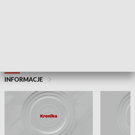
Odc. 6
Odc. 5
Czy wiesz, że Kraków inwestuje w edukację i
Czy wiesz, jak Kr
rozwój młodych?
mieszkańców?
INFORMACJE