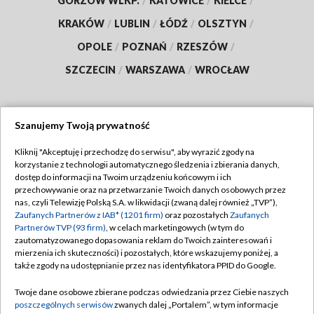
GORZÓW WLKP.
/
KATOWICE
/
KIELCE
/
KRAKÓW
/
LUBLIN
/
ŁÓDŹ
/
OLSZTYN
/
OPOLE
/
POZNAŃ
/
RZESZÓW
/
SZCZECIN
/
WARSZAWA
/
WROCŁAW
Szanujemy Twoją prywatność
Dołącz do nas:
Kliknij "Akceptuję i przechodzę do serwisu", aby wyrazić zgody na
korzystanie z technologii automatycznego śledzenia i zbierania danych,
TVP
dostęp do informacji na Twoim urządzeniu końcowym i ich
Abonament TVP
przechowywanie oraz na przetwarzanie Twoich danych osobowych przez
Regulamin TVP
nas, czyli Telewizję Polską S.A. w likwidacji (zwaną dalej również „TVP”),
Emisja w TVP
Zaufanych Partnerów z IAB* (1201 firm)
oraz pozostałych
Zaufanych
Polityka prywatności
Partnerów TVP (93 firm)
, w celach marketingowych (w tym do
Centrum informacji TVP
Moje zgody
zautomatyzowanego dopasowania reklam do Twoich zainteresowań i
mierzenia ich skuteczności) i pozostałych, które wskazujemy poniżej, a
Naziemna Telewizja Cyfrowa
Pomoc
także zgody na udostępnianie przez nas identyfikatora PPID do Google.
Sklep TVP
Biuro reklamy
Twoje dane osobowe zbierane podczas odwiedzania przez Ciebie naszych
Rada Programowa
poszczególnych serwisów
zwanych dalej „Portalem”, w tym informacje
Kontakt