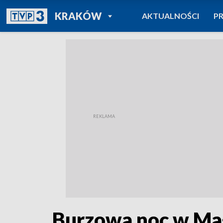
POWRÓT DO
KRAKÓW
AKTUALNOŚCI
P
TVP REGIONY
Burzowa noc w Mał