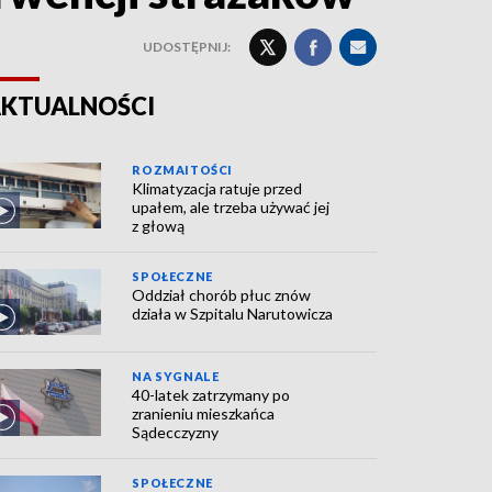
UDOSTĘPNIJ:
KTUALNOŚCI
ROZMAITOŚCI
Klimatyzacja ratuje przed
upałem, ale trzeba używać jej
z głową
SPOŁECZNE
Oddział chorób płuc znów
działa w Szpitalu Narutowicza
NA SYGNALE
40-latek zatrzymany po
zranieniu mieszkańca
Sądecczyzny
SPOŁECZNE