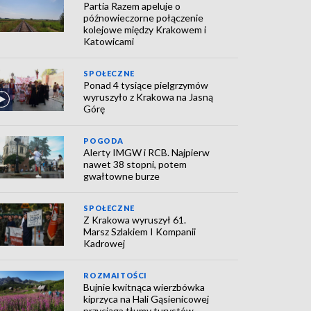
Partia Razem apeluje o
późnowieczorne połączenie
kolejowe między Krakowem i
Katowicami
SPOŁECZNE
Ponad 4 tysiące pielgrzymów
wyruszyło z Krakowa na Jasną
Górę
POGODA
Alerty IMGW i RCB. Najpierw
nawet 38 stopni, potem
gwałtowne burze
SPOŁECZNE
Z Krakowa wyruszył 61.
Marsz Szlakiem I Kompanii
Kadrowej
ROZMAITOŚCI
Bujnie kwitnąca wierzbówka
kiprzyca na Hali Gąsienicowej
przyciąga tłumy turystów