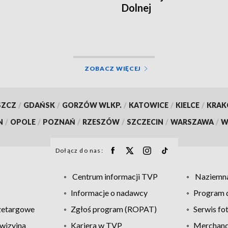
Dolnej
ZOBACZ WIĘCEJ
SZCZ
/
GDAŃSK
/
GORZÓW WLKP.
/
KATOWICE
/
KIELCE
/
KRA
N
/
OPOLE
/
POZNAŃ
/
RZESZÓW
/
SZCZECIN
/
WARSZAWA
/
W
Dołącz do nas:
Centrum informacji TVP
Naziemna
Informacje o nadawcy
Program d
zetargowe
Zgłoś program (ROPAT)
Serwis fo
wizyjna
Kariera w TVP
Merchandi