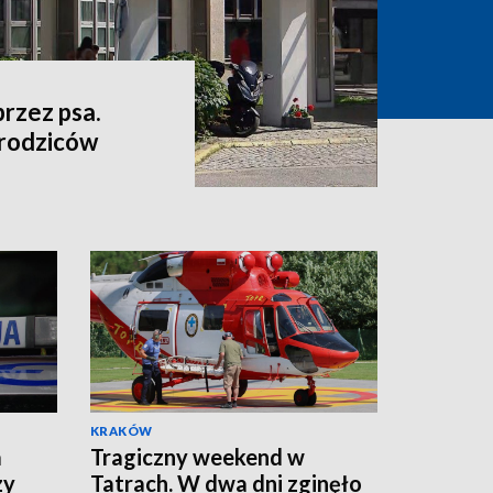
przez psa.
 rodziców
KRAKÓW
a
Tragiczny weekend w
zy
Tatrach. W dwa dni zginęło