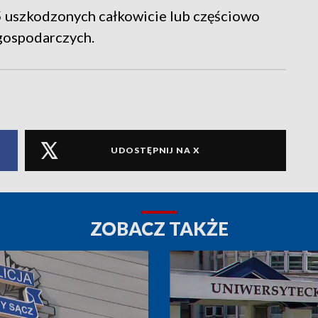
 uszkodzonych całkowicie lub częściowo
gospodarczych.
UDOSTĘPNIJ NA X
ZOBACZ TAKŻE