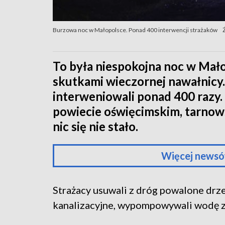
Burzowa noc w Małopolsce. Ponad 400 interwencji strażaków
To była niespokojna noc w Mało
skutkami wieczornej nawałnic
interweniowali ponad 400 razy. 
powiecie oświęcimskim, tarnows
nic się nie stało.
Więcej newsó
Strażacy usuwali z dróg powalone drze
kanalizacyjne, wypompowywali wodę z