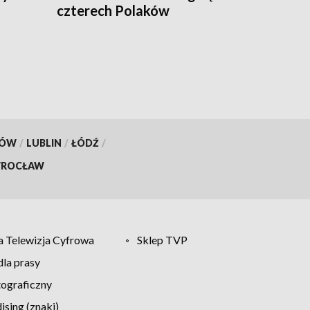
czterech Polaków
KÓW
/
LUBLIN
/
ŁÓDŹ
/
ROCŁAW
 Telewizja Cyfrowa
Sklep TVP
la prasy
tograficzny
sing (znaki)