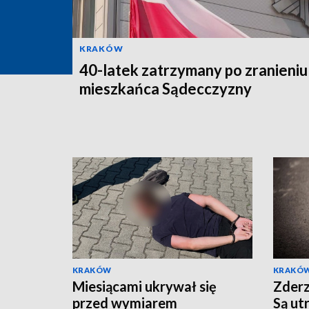
KRAKÓW
40-latek zatrzymany po zranieniu
mieszkańca Sądecczyzny
KRAKÓW
KRAKÓ
Miesiącami ukrywał się
Zderz
przed wymiarem
Są ut