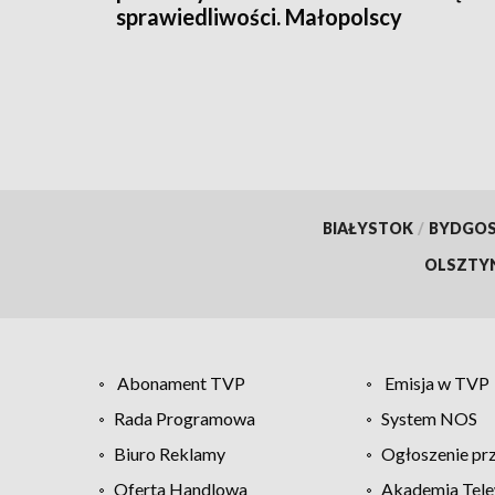
sprawiedliwości. Małopolscy
"łowcy głów" zatrzymali
poszukiwanego 27-latka
BIAŁYSTOK
/
BYDGO
OLSZTY
Abonament TVP
Emisja w TVP
Rada Programowa
System NOS
Biuro Reklamy
Ogłoszenie pr
Oferta Handlowa
Akademia Tele