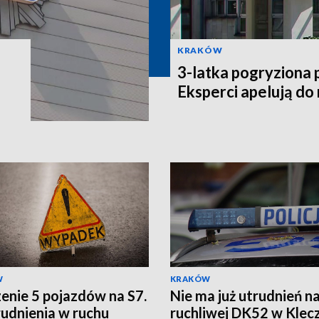
KRAKÓW
3-latka pogryziona 
Eksperci apelują do
W
KRAKÓW
enie 5 pojazdów na S7.
Nie ma już utrudnień n
rudnienia w ruchu
ruchliwej DK52 w Klec