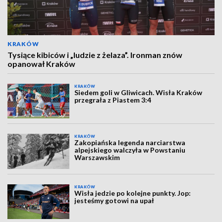
KRAKÓW
Tysiące kibiców i „ludzie z żelaza”. Ironman znów
opanował Kraków
KRAKÓW
Siedem goli w Gliwicach. Wisła Kraków
przegrała z Piastem 3:4
KRAKÓW
Zakopiańska legenda narciarstwa
alpejskiego walczyła w Powstaniu
Warszawskim
KRAKÓW
Wisła jedzie po kolejne punkty. Jop:
jesteśmy gotowi na upał