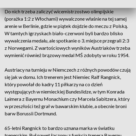
Największe sukcesy Austriaków dawno przeszły do historii.
Do nich trzeba zaliczyć wicemistrzostwo olimpijskie
(porażka 1:2 z Włochami) wywalczone właśnie na tej samej
arenie w Berlinie, gdzie w piątek dojdzie do meczu z Polską.
W tamtych igrzyskach biało-czerwoni byli bardzo blisko
wywalczenia medalu, ale spotkanie o 3. miejsce przegrali 2:3
z Norwegami. Z wartościowych wyników Austriaków trzeba
wymienić również brązowy medal MŚ zdobyty w roku 1954.
Austriacy na turnieju w Niemczech z różnych powodów czują
się jak w domu. Ich trenerem jest Niemiec Ralf Rangnick,
który powołał do kadry 11 piłkarzy na co dzień
występujących w niemieckiej Bundeslidze, w tym Konrada
Laimera z Bayernu Monachium czy Marcela Sabitzera, który
w przeszłości też grał w bawarskim klubie, a obecnie broni
barw Borussii Dortmund.
65-letni Rangnick to bardzo uznana marka w światku
trenerskim. Był nawet łączony z funkcją trenera Bayernu