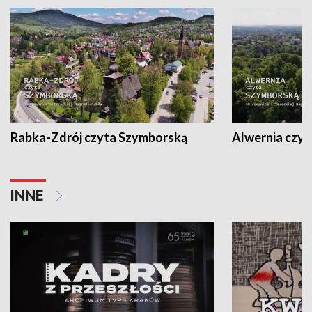
Rabka-Zdrój czyta Szymborską
Alwernia czy
INNE