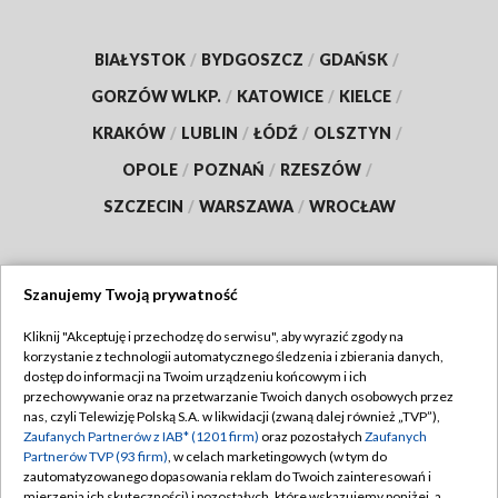
BIAŁYSTOK
/
BYDGOSZCZ
/
GDAŃSK
/
GORZÓW WLKP.
/
KATOWICE
/
KIELCE
/
KRAKÓW
/
LUBLIN
/
ŁÓDŹ
/
OLSZTYN
/
OPOLE
/
POZNAŃ
/
RZESZÓW
/
SZCZECIN
/
WARSZAWA
/
WROCŁAW
Szanujemy Twoją prywatność
Dołącz do nas:
Kliknij "Akceptuję i przechodzę do serwisu", aby wyrazić zgody na
korzystanie z technologii automatycznego śledzenia i zbierania danych,
TVP
dostęp do informacji na Twoim urządzeniu końcowym i ich
Abonament TVP
przechowywanie oraz na przetwarzanie Twoich danych osobowych przez
Regulamin TVP
nas, czyli Telewizję Polską S.A. w likwidacji (zwaną dalej również „TVP”),
Emisja w TVP
Zaufanych Partnerów z IAB* (1201 firm)
oraz pozostałych
Zaufanych
Polityka prywatności
Partnerów TVP (93 firm)
, w celach marketingowych (w tym do
Centrum informacji TVP
Moje zgody
zautomatyzowanego dopasowania reklam do Twoich zainteresowań i
mierzenia ich skuteczności) i pozostałych, które wskazujemy poniżej, a