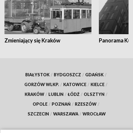
Zmieniający się Kraków
Panorama Kul
BIAŁYSTOK
/
BYDGOSZCZ
/
GDAŃSK
/
GORZÓW WLKP.
/
KATOWICE
/
KIELCE
/
KRAKÓW
/
LUBLIN
/
ŁÓDŹ
/
OLSZTYN
/
OPOLE
/
POZNAŃ
/
RZESZÓW
/
SZCZECIN
/
WARSZAWA
/
WROCŁAW