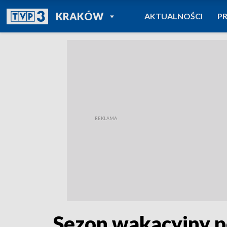
POWRÓT DO
KRAKÓW
AKTUALNOŚCI
P
TVP REGIONY
Sezon wakacyjny po