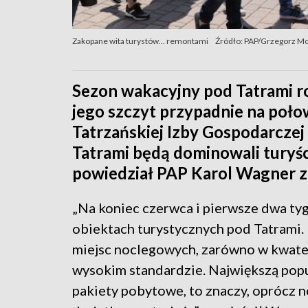
Zakopane wita turystów... remontami
Źródło: PAP/Grzegorz M
Sezon wakacyjny pod Tatrami roz
jego szczyt przypadnie na poło
Tatrzańskiej Izby Gospodarczej
Tatrami będą dominowali turyś
powiedział PAP Karol Wagner z
„Na koniec czerwca i pierwsze dwa tyg
obiektach turystycznych pod Tatrami. N
miejsc noclegowych, zarówno w kwater
wysokim standardzie. Największą popul
pakiety pobytowe, to znaczy, oprócz n