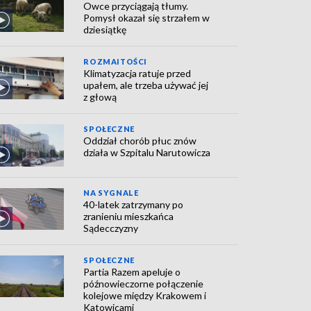
Owce przyciągają tłumy.
Pomysł okazał się strzałem w
dziesiątkę
ROZMAITOŚCI
Klimatyzacja ratuje przed
upałem, ale trzeba używać jej
z głową
SPOŁECZNE
Oddział chorób płuc znów
działa w Szpitalu Narutowicza
NA SYGNALE
40-latek zatrzymany po
zranieniu mieszkańca
Sądecczyzny
SPOŁECZNE
Partia Razem apeluje o
późnowieczorne połączenie
kolejowe między Krakowem i
Katowicami