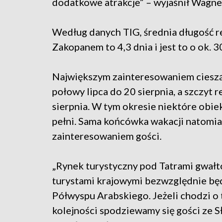
dodatkowe atrakcje” – wyjaśnił Wagne
Według danych TIG, średnia długość r
Zakopanem to 4,3 dnia i jest to o ok. 3
Największym zainteresowaniem cieszą 
połowy lipca do 20 sierpnia, a szczyt 
sierpnia. W tym okresie niektóre obi
pełni. Sama końcówka wakacji natomiast
zainteresowaniem gości.
„Rynek turystyczny pod Tatrami gwałto
turystami krajowymi bezwzględnie będ
Półwyspu Arabskiego. Jeżeli chodzi o 
kolejności spodziewamy się gości ze Sł