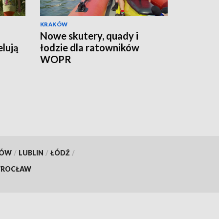
KRAKÓW
Nowe skutery, quady i
lują
łodzie dla ratowników
WOPR
KÓW
/
LUBLIN
/
ŁÓDŹ
/
ROCŁAW