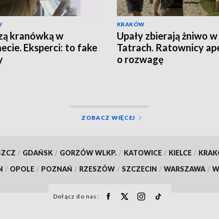
W
KRAKÓW
zą kranówką w
Upały zbierają żniwo w
ecie. Eksperci: to fake
Tatrach. Ratownicy ape
y
o rozwagę
ZOBACZ WIĘCEJ
SZCZ
/
GDAŃSK
/
GORZÓW WLKP.
/
KATOWICE
/
KIELCE
/
KRA
N
/
OPOLE
/
POZNAŃ
/
RZESZÓW
/
SZCZECIN
/
WARSZAWA
/
W
Dołącz do nas: