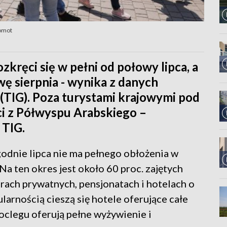
omot
kręci się w pełni od połowy lipca, a
wę sierpnia - wynika z danych
 (TIG). Poza turystami krajowymi pod
ci z Półwyspu Arabskiego –
 TIG.
odnie lipca nie ma pełnego obłożenia w
a ten okres jest około 60 proc. zajętych
ach prywatnych, pensjonatach i hotelach o
arnością cieszą się hotele oferujące całe
oclegu oferują pełne wyżywienie i