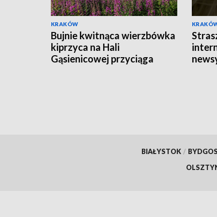
KRAKÓW
KRAKÓ
Bujnie kwitnąca wierzbówka
Stras
kiprzyca na Hali
intern
Gąsienicowej przyciąga
news
tłumy turystów
BIAŁYSTOK
/
BYDGO
OLSZTY