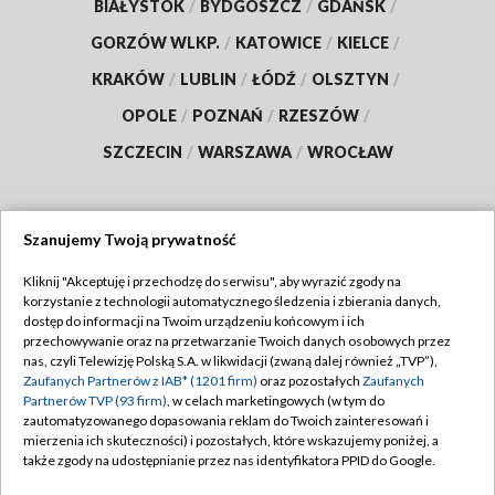
BIAŁYSTOK
/
BYDGOSZCZ
/
GDAŃSK
/
GORZÓW WLKP.
/
KATOWICE
/
KIELCE
/
KRAKÓW
/
LUBLIN
/
ŁÓDŹ
/
OLSZTYN
/
OPOLE
/
POZNAŃ
/
RZESZÓW
/
SZCZECIN
/
WARSZAWA
/
WROCŁAW
Szanujemy Twoją prywatność
Dołącz do nas:
Kliknij "Akceptuję i przechodzę do serwisu", aby wyrazić zgody na
korzystanie z technologii automatycznego śledzenia i zbierania danych,
TVP
dostęp do informacji na Twoim urządzeniu końcowym i ich
Abonament TVP
przechowywanie oraz na przetwarzanie Twoich danych osobowych przez
Regulamin TVP
nas, czyli Telewizję Polską S.A. w likwidacji (zwaną dalej również „TVP”),
Emisja w TVP
Zaufanych Partnerów z IAB* (1201 firm)
oraz pozostałych
Zaufanych
Polityka prywatności
Partnerów TVP (93 firm)
, w celach marketingowych (w tym do
Centrum informacji TVP
Moje zgody
zautomatyzowanego dopasowania reklam do Twoich zainteresowań i
mierzenia ich skuteczności) i pozostałych, które wskazujemy poniżej, a
Naziemna Telewizja Cyfrowa
Pomoc
także zgody na udostępnianie przez nas identyfikatora PPID do Google.
Sklep TVP
Biuro reklamy