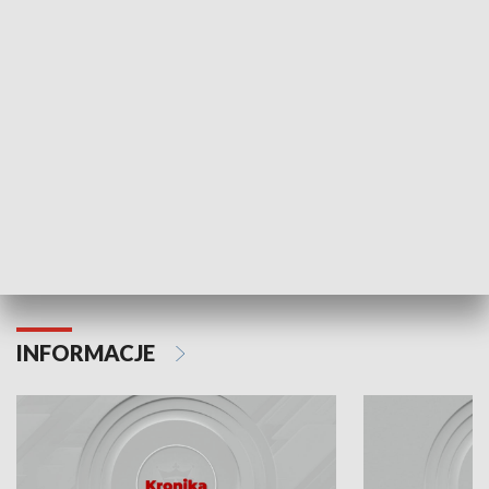
Odc. 6
Odc. 5
Czy wiesz, że Kraków inwestuje w edukację i
Czy wiesz, jak Kr
rozwój młodych?
mieszkańców?
INFORMACJE