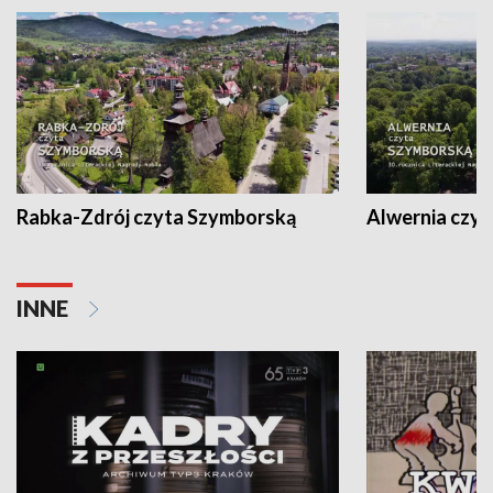
Rabka-Zdrój czyta Szymborską
Alwernia czy
INNE