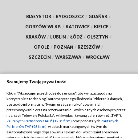
BIAŁYSTOK
/
BYDGOSZCZ
/
GDAŃSK
/
GORZÓW WLKP.
/
KATOWICE
/
KIELCE
/
KRAKÓW
/
LUBLIN
/
ŁÓDŹ
/
OLSZTYN
/
OPOLE
/
POZNAŃ
/
RZESZÓW
/
SZCZECIN
/
WARSZAWA
/
WROCŁAW
Szanujemy Twoją prywatność
Dołącz do nas:
Kliknij "Akceptuję i przechodzę do serwisu", aby wyrazić zgody na
korzystanie z technologii automatycznego śledzenia i zbierania danych,
TVP
dostęp do informacji na Twoim urządzeniu końcowym i ich
Abonament TVP
przechowywanie oraz na przetwarzanie Twoich danych osobowych przez
Regulamin TVP
nas, czyli Telewizję Polską S.A. w likwidacji (zwaną dalej również „TVP”),
Emisja w TVP
Zaufanych Partnerów z IAB* (1201 firm)
oraz pozostałych
Zaufanych
Polityka prywatności
Partnerów TVP (93 firm)
, w celach marketingowych (w tym do
Centrum informacji TVP
Moje zgody
zautomatyzowanego dopasowania reklam do Twoich zainteresowań i
mierzenia ich skuteczności) i pozostałych, które wskazujemy poniżej, a