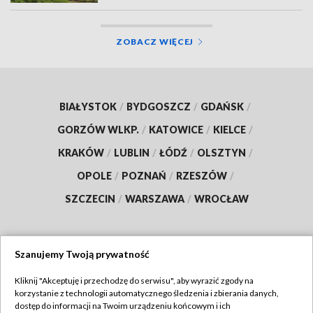
ZOBACZ WIĘCEJ
BIAŁYSTOK
/
BYDGOSZCZ
/
GDAŃSK
/
GORZÓW WLKP.
/
KATOWICE
/
KIELCE
/
KRAKÓW
/
LUBLIN
/
ŁÓDŹ
/
OLSZTYN
/
OPOLE
/
POZNAŃ
/
RZESZÓW
/
SZCZECIN
/
WARSZAWA
/
WROCŁAW
Szanujemy Twoją prywatność
Dołącz do nas:
Kliknij "Akceptuję i przechodzę do serwisu", aby wyrazić zgody na
korzystanie z technologii automatycznego śledzenia i zbierania danych,
TVP
dostęp do informacji na Twoim urządzeniu końcowym i ich