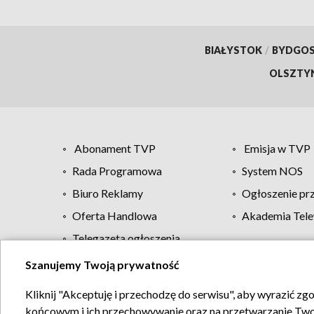
BIAŁYSTOK
/
BYDGO
OLSZTY
Abonament TVP
Emisja w TVP
Rada Programowa
System NOS
Biuro Reklamy
Ogłoszenie pr
Oferta Handlowa
Akademia Tele
Telegazeta ogłoszenia
Szanujemy Twoją prywatność
Regulamin TVP
Kliknij "Akceptuję i przechodzę do serwisu", aby wyrazić zg
końcowym i ich przechowywanie oraz na przetwarzanie Twoich