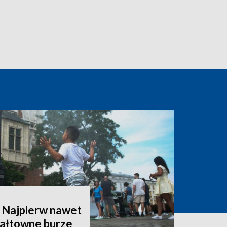
 Najpierw nawet
wałtowne burze