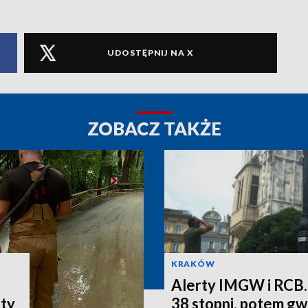
UDOSTĘPNIJ NA X
ZOBACZ TAKŻE
KRAKÓW
Alerty IMGW i RCB.
aty
38 stopni, potem g