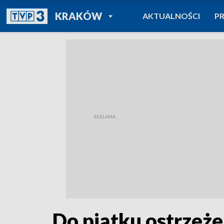
POWRÓT DO
KRAKÓW
AKTUALNOŚCI
P
TVP REGIONY
Do piątku ostrzeże