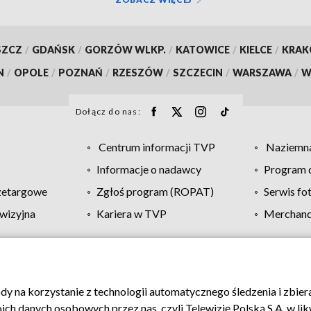
SZCZ
/
GDAŃSK
/
GORZÓW WLKP.
/
KATOWICE
/
KIELCE
/
KRA
N
/
OPOLE
/
POZNAŃ
/
RZESZÓW
/
SZCZECIN
/
WARSZAWA
/
W
Dołącz do nas:
Centrum informacji TVP
Naziemna
Informacje o nadawcy
Program d
zetargowe
Zgłoś program (ROPAT)
Serwis fo
wizyjna
Kariera w TVP
Merchandi
Polityka prywatności
Moje zgody
Pomoc
Biuro re
ody na korzystanie z technologii automatycznego śledzenia i zbie
 danych osobowych przez nas, czyli Telewizję Polską S.A. w likw