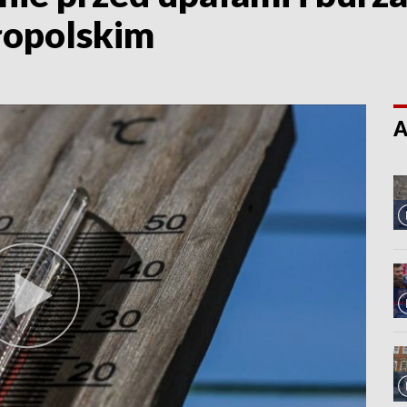
opolskim
A