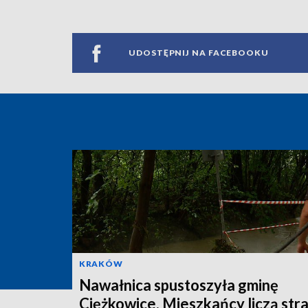
UDOSTĘPNIJ NA FACEBOOKU
KRAKÓW
Nawałnica spustoszyła gminę
Ciężkowice. Mieszkańcy liczą str