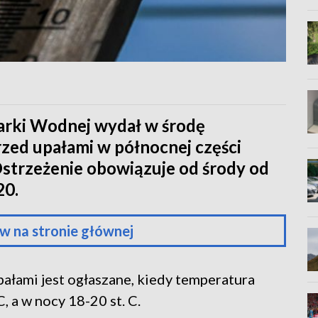
darki Wodnej wydał w środę
rzed upałami w północnej części
strzeżenie obowiązuje od środy od
20.
w na stronie głównej
ałami jest ogłaszane, kiedy temperatura
 a w nocy 18-20 st. C.