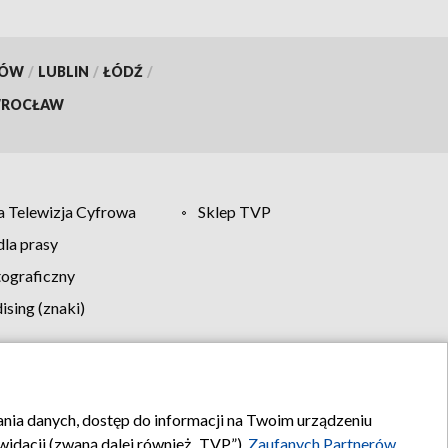
KÓW
/
LUBLIN
/
ŁÓDŹ
/
ROCŁAW
 Telewizja Cyfrowa
Sklep TVP
la prasy
tograficzny
sing (znaki)
klamy
Kontakt
rania danych, dostęp do informacji na Twoim urządzeniu
idacji (zwaną dalej również „TVP”),
Zaufanych Partnerów