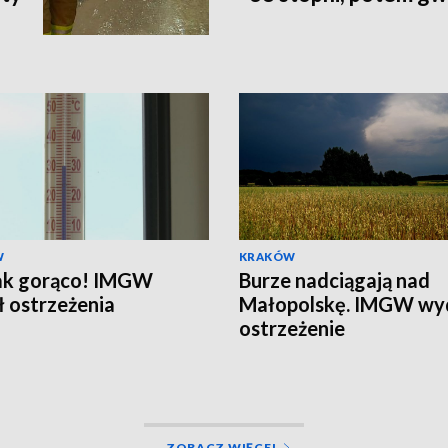
W
KRAKÓW
jak gorąco! IMGW
Burze nadciągają nad
 ostrzeżenia
Małopolskę. IMGW wy
ostrzeżenie
ZOBACZ WIĘCEJ