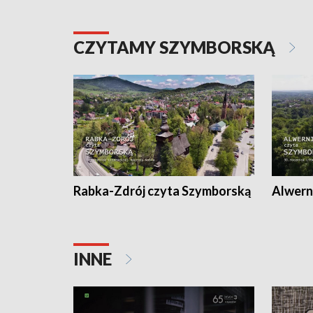
CZYTAMY SZYMBORSKĄ
Rabka-Zdrój czyta Szymborską
Alwern
INNE