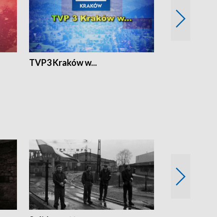
TVP3 Kraków w...
Ślizg