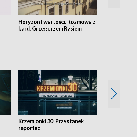
Horyzont wartości. Rozmowa z
Kulturalnie 
kard. Grzegorzem Rysiem
Krzemionki 30. Przystanek
Kraków - jak
reportaż