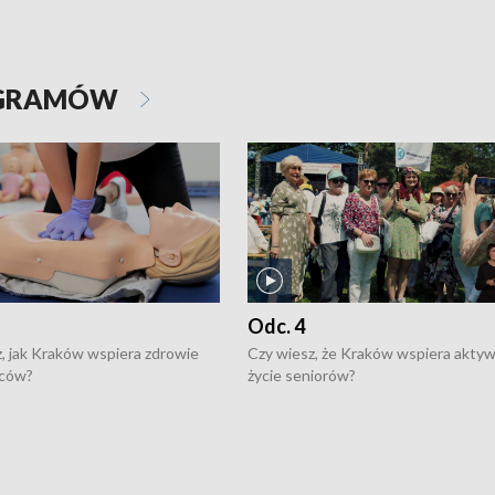
OGRAMÓW
Odc. 4
, jak Kraków wspiera zdrowie
Czy wiesz, że Kraków wspiera akty
ców?
życie seniorów?