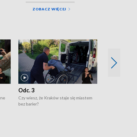
ZOBACZ WIĘCEJ
Odc. 3
Odc. 2
wne
Czy wiesz, że Kraków staje się miastem
Czy wiesz, że Kr
bez barier?
poprawia jakość 