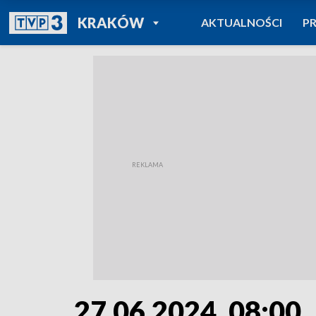
POWRÓT DO
KRAKÓW
AKTUALNOŚCI
P
TVP REGIONY
27.06.2024, 08:00