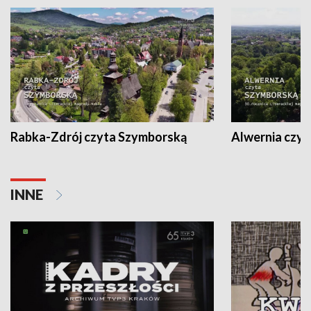
Rabka-Zdrój czyta Szymborską
Alwernia czy
INNE