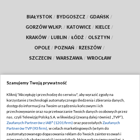
BIAŁYSTOK
/
BYDGOSZCZ
/
GDAŃSK
/
GORZÓW WLKP.
/
KATOWICE
/
KIELCE
/
KRAKÓW
/
LUBLIN
/
ŁÓDŹ
/
OLSZTYN
/
OPOLE
/
POZNAŃ
/
RZESZÓW
/
SZCZECIN
/
WARSZAWA
/
WROCŁAW
Szanujemy Twoją prywatność
Dołącz do nas:
Kliknij "Akceptuję i przechodzę do serwisu", aby wyrazić zgody na
korzystanie z technologii automatycznego śledzenia i zbierania danych,
TVP
dostęp do informacji na Twoim urządzeniu końcowym i ich
Abonament TVP
przechowywanie oraz na przetwarzanie Twoich danych osobowych przez
Regulamin TVP
nas, czyli Telewizję Polską S.A. w likwidacji (zwaną dalej również „TVP”),
Emisja w TVP
Zaufanych Partnerów z IAB* (1201 firm)
oraz pozostałych
Zaufanych
Polityka prywatności
Partnerów TVP (93 firm)
, w celach marketingowych (w tym do
Centrum informacji TVP
Moje zgody
zautomatyzowanego dopasowania reklam do Twoich zainteresowań i
mierzenia ich skuteczności) i pozostałych, które wskazujemy poniżej, a