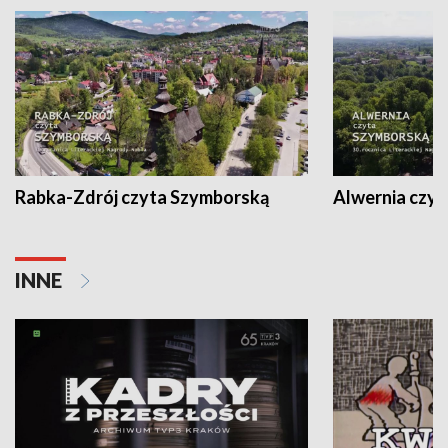
Rabka-Zdrój czyta Szymborską
Alwernia czy
INNE