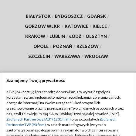
BIAŁYSTOK
/
BYDGOSZCZ
/
GDAŃSK
/
GORZÓW WLKP.
/
KATOWICE
/
KIELCE
/
KRAKÓW
/
LUBLIN
/
ŁÓDŹ
/
OLSZTYN
/
OPOLE
/
POZNAŃ
/
RZESZÓW
/
SZCZECIN
/
WARSZAWA
/
WROCŁAW
Szanujemy Twoją prywatność
Dołącz do nas:
Kliknij "Akceptuję i przechodzę do serwisu", aby wyrazić zgody na
korzystanie z technologii automatycznego śledzenia i zbierania danych,
TVP
dostęp do informacji na Twoim urządzeniu końcowym i ich
Abonament TVP
przechowywanie oraz na przetwarzanie Twoich danych osobowych przez
Regulamin TVP
nas, czyli Telewizję Polską S.A. w likwidacji (zwaną dalej również „TVP”),
Emisja w TVP
Zaufanych Partnerów z IAB* (1201 firm)
oraz pozostałych
Zaufanych
Polityka prywatności
Partnerów TVP (93 firm)
, w celach marketingowych (w tym do
Centrum informacji TVP
Moje zgody
zautomatyzowanego dopasowania reklam do Twoich zainteresowań i
mierzenia ich skuteczności) i pozostałych, które wskazujemy poniżej, a