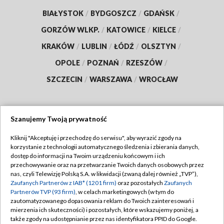
BIAŁYSTOK
/
BYDGOSZCZ
/
GDAŃSK
/
GORZÓW WLKP.
/
KATOWICE
/
KIELCE
/
KRAKÓW
/
LUBLIN
/
ŁÓDŹ
/
OLSZTYN
/
OPOLE
/
POZNAŃ
/
RZESZÓW
/
SZCZECIN
/
WARSZAWA
/
WROCŁAW
Szanujemy Twoją prywatność
Dołącz do nas:
Kliknij "Akceptuję i przechodzę do serwisu", aby wyrazić zgody na
korzystanie z technologii automatycznego śledzenia i zbierania danych,
TVP
dostęp do informacji na Twoim urządzeniu końcowym i ich
Abonament TVP
przechowywanie oraz na przetwarzanie Twoich danych osobowych przez
Regulamin TVP
nas, czyli Telewizję Polską S.A. w likwidacji (zwaną dalej również „TVP”),
Emisja w TVP
Zaufanych Partnerów z IAB* (1201 firm)
oraz pozostałych
Zaufanych
Polityka prywatności
Partnerów TVP (93 firm)
, w celach marketingowych (w tym do
Centrum informacji TVP
Moje zgody
zautomatyzowanego dopasowania reklam do Twoich zainteresowań i
mierzenia ich skuteczności) i pozostałych, które wskazujemy poniżej, a
Naziemna Telewizja Cyfrowa
Pomoc
także zgody na udostępnianie przez nas identyfikatora PPID do Google.