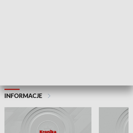
Odc. 6
Odc. 5
Czy wiesz, że Kraków inwestuje w edukację i
Czy wiesz, jak Kr
rozwój młodych?
mieszkańców?
INFORMACJE