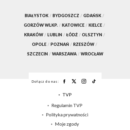
BIAŁYSTOK
/
BYDGOSZCZ
/
GDAŃSK
/
GORZÓW WLKP.
/
KATOWICE
/
KIELCE
/
KRAKÓW
/
LUBLIN
/
ŁÓDŹ
/
OLSZTYN
/
OPOLE
/
POZNAŃ
/
RZESZÓW
/
SZCZECIN
/
WARSZAWA
/
WROCŁAW
Dołącz do nas:
TVP
Abonament TVP
Regulamin TVP
Emisja w TVP
Polityka prywatności
Centrum informacji TVP
Moje zgody