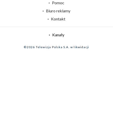
Naziemna Telewizja Cyfrowa
Pomoc
Sklep TVP
Biuro reklamy
Rada Programowa
Kontakt
System NOS
Informacje o nadawcy
Kanały
Program dla prasy
©2026 Telewizja Polska S.A. w likwidacji
Biuro Reklamy
Ogłoszenie przetargowe
Zgłoś program (ROPAT)
Serwis fotograficzny
Oferta Handlowa
Akademia Telewizyjna
Kariera w TVP
Merchandising (znaki)