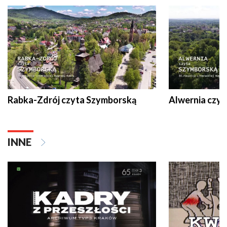
Rabka-Zdrój czyta Szymborską
Alwernia czy
INNE