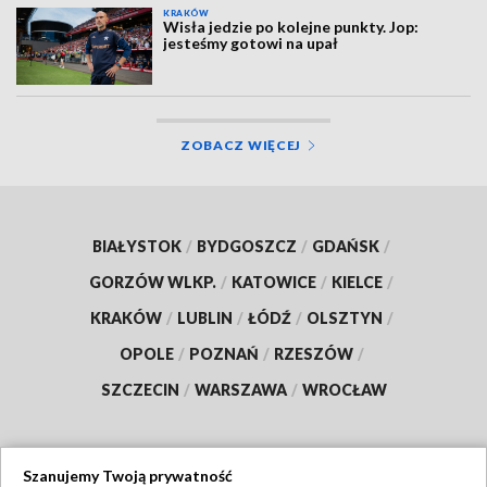
KRAKÓW
Wisła jedzie po kolejne punkty. Jop:
jesteśmy gotowi na upał
ZOBACZ WIĘCEJ
BIAŁYSTOK
/
BYDGOSZCZ
/
GDAŃSK
/
GORZÓW WLKP.
/
KATOWICE
/
KIELCE
/
KRAKÓW
/
LUBLIN
/
ŁÓDŹ
/
OLSZTYN
/
OPOLE
/
POZNAŃ
/
RZESZÓW
/
SZCZECIN
/
WARSZAWA
/
WROCŁAW
Szanujemy Twoją prywatność