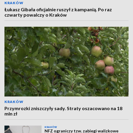
KRAKÓW
Łukasz Gibała oficjalnie ruszył z kampanią. Po raz
czwarty powalczy o Kraków
KRAKÓW
Przymrozki zniszczyły sady. Straty oszacowano na 18
mln zł
KRAKÓW
NFZ ograniczy tzw. zabiegi walizkowe