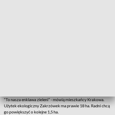
Użytek ekologiczny jeszcze większy?
Czy użytek ekologiczny na Zakrzówku będzie
powiększony? Tego chce cześć radnych. Jest
gotowy projekt uchwały. W tle toczy się jednak
spór z deweloperem, który chce tam budować blok.
Opinie w tej sprawie wydał tez prezydent Krakowa,
który chciałby tereny prywatne wyłączyć z
ochrony.
“To nasza enklawa zieleni” - mówią mieszkańcy Krakowa.
Użytek ekologiczny Zakrzówek ma prawie 18 ha. Radni chcą
go powiększyć o kolejne 1,5 ha.