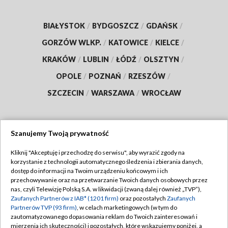
BIAŁYSTOK
/
BYDGOSZCZ
/
GDAŃSK
/
GORZÓW WLKP.
/
KATOWICE
/
KIELCE
/
KRAKÓW
/
LUBLIN
/
ŁÓDŹ
/
OLSZTYN
/
OPOLE
/
POZNAŃ
/
RZESZÓW
/
SZCZECIN
/
WARSZAWA
/
WROCŁAW
Szanujemy Twoją prywatność
Dołącz do nas:
Kliknij "Akceptuję i przechodzę do serwisu", aby wyrazić zgody na
korzystanie z technologii automatycznego śledzenia i zbierania danych,
TVP
dostęp do informacji na Twoim urządzeniu końcowym i ich
Abonament TVP
przechowywanie oraz na przetwarzanie Twoich danych osobowych przez
Regulamin TVP
nas, czyli Telewizję Polską S.A. w likwidacji (zwaną dalej również „TVP”),
Emisja w TVP
Polityka prywatności
Zaufanych Partnerów z IAB* (1201 firm)
oraz pozostałych
Zaufanych
Partnerów TVP (93 firm)
, w celach marketingowych (w tym do
Centrum informacji TVP
Moje zgody
zautomatyzowanego dopasowania reklam do Twoich zainteresowań i
mierzenia ich skuteczności) i pozostałych, które wskazujemy poniżej, a