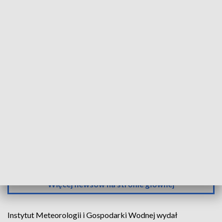
Zdjęcie ilustracyjne.
Źródło: pixabay.com
Instytut Meteorologii i Gospodarki Wodnej wydał
w czwartek ostrzeżenia pierwszego stopnia przed
burzami w woj. zachodniopomorskim, pomorskim,
wielkopolskim, kujawsko-pomorskim, lubuskim,
dolnośląskim, małopolskim i podkarpackim.
Więcej newsów na stronie głównej
Instytut Meteorologii i Gospodarki Wodnej wydał