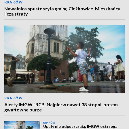
KRAKÓW
Nawałnica spustoszyła gminę Ciężkowice. Mieszkańcy
liczą straty
KRAKÓW
Alerty IMGW i RCB. Najpierw nawet 38 stopni, potem
gwałtowne burze
KRAKÓW
Upały nie odpuszczają; IMGW ostrzega