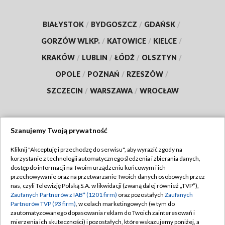
BIAŁYSTOK
/
BYDGOSZCZ
/
GDAŃSK
/
GORZÓW WLKP.
/
KATOWICE
/
KIELCE
/
KRAKÓW
/
LUBLIN
/
ŁÓDŹ
/
OLSZTYN
/
OPOLE
/
POZNAŃ
/
RZESZÓW
/
SZCZECIN
/
WARSZAWA
/
WROCŁAW
Szanujemy Twoją prywatność
Dołącz do nas:
Kliknij "Akceptuję i przechodzę do serwisu", aby wyrazić zgody na
korzystanie z technologii automatycznego śledzenia i zbierania danych,
TVP
dostęp do informacji na Twoim urządzeniu końcowym i ich
Abonament TVP
przechowywanie oraz na przetwarzanie Twoich danych osobowych przez
Regulamin TVP
nas, czyli Telewizję Polską S.A. w likwidacji (zwaną dalej również „TVP”),
Emisja w TVP
Polityka prywatności
Zaufanych Partnerów z IAB* (1201 firm)
oraz pozostałych
Zaufanych
Partnerów TVP (93 firm)
, w celach marketingowych (w tym do
Centrum informacji TVP
Moje zgody
zautomatyzowanego dopasowania reklam do Twoich zainteresowań i
mierzenia ich skuteczności) i pozostałych, które wskazujemy poniżej, a