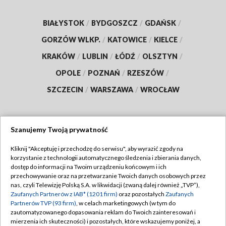
BIAŁYSTOK
/
BYDGOSZCZ
/
GDAŃSK
/
GORZÓW WLKP.
/
KATOWICE
/
KIELCE
/
KRAKÓW
/
LUBLIN
/
ŁÓDŹ
/
OLSZTYN
/
OPOLE
/
POZNAŃ
/
RZESZÓW
/
SZCZECIN
/
WARSZAWA
/
WROCŁAW
Szanujemy Twoją prywatność
Dołącz do nas:
Kliknij "Akceptuję i przechodzę do serwisu", aby wyrazić zgody na
korzystanie z technologii automatycznego śledzenia i zbierania danych,
TVP
dostęp do informacji na Twoim urządzeniu końcowym i ich
Abonament TVP
przechowywanie oraz na przetwarzanie Twoich danych osobowych przez
Regulamin TVP
nas, czyli Telewizję Polską S.A. w likwidacji (zwaną dalej również „TVP”),
Emisja w TVP
Zaufanych Partnerów z IAB* (1201 firm)
oraz pozostałych
Zaufanych
Polityka prywatności
Partnerów TVP (93 firm)
, w celach marketingowych (w tym do
Centrum informacji TVP
Moje zgody
zautomatyzowanego dopasowania reklam do Twoich zainteresowań i
mierzenia ich skuteczności) i pozostałych, które wskazujemy poniżej, a
Naziemna Telewizja Cyfrowa