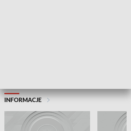
Odc. 6
Odc. 5
Czy wiesz, że Kraków inwestuje w edukację i
Czy wiesz, jak Kr
rozwój młodych?
mieszkańców?
INFORMACJE