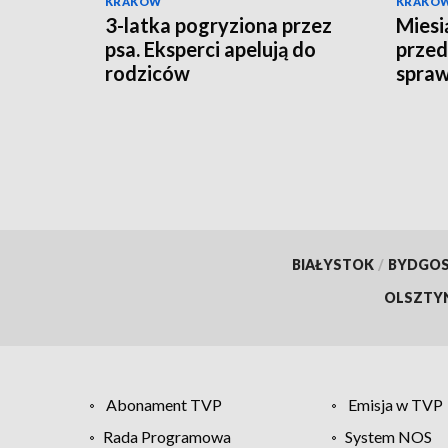
KRAKÓW
KRAKÓ
3-latka pogryziona przez
Miesi
psa. Eksperci apelują do
prze
rodziców
spraw
"łowc
poszu
BIAŁYSTOK
/
BYDGO
OLSZTY
Abonament TVP
Emisja w TVP
Rada Programowa
System NOS