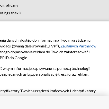
tograficzny
sing (znaki)
klamy
Kontakt
rania danych, dostęp do informacji na Twoim urządzeniu
idacji (zwaną dalej również „TVP”),
Zaufanych Partnerów
anego dopasowania reklam do Twoich zainteresowań i
a PPID do Google.
”, w tym informacje zapisywane za pomocą technologii
zpiecznych usług, personalizację treści oraz reklam,
identyfikatory Twoich urządzeń końcowych i identyfikatory
P,
Zaufanych Partnerów z IAB
oraz pozostałych
Zaufanych
 wyboru podstawowych reklam, wyboru spersonalizowanych
ch treści, pomiaru wydajności reklam, pomiaru wydajności