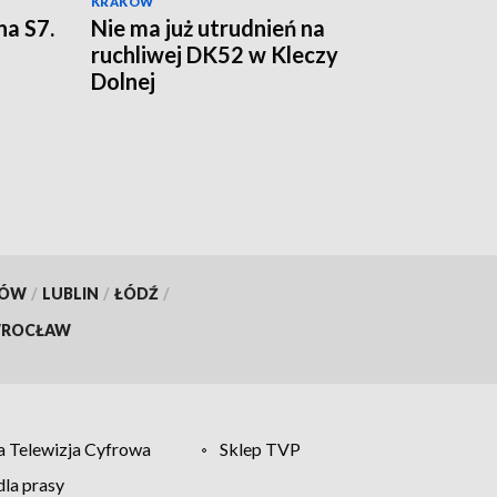
KRAKÓW
na S7.
Nie ma już utrudnień na
ruchliwej DK52 w Kleczy
Dolnej
KÓW
/
LUBLIN
/
ŁÓDŹ
/
ROCŁAW
 Telewizja Cyfrowa
Sklep TVP
la prasy