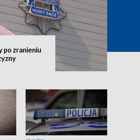
 po zranieniu
zyzny