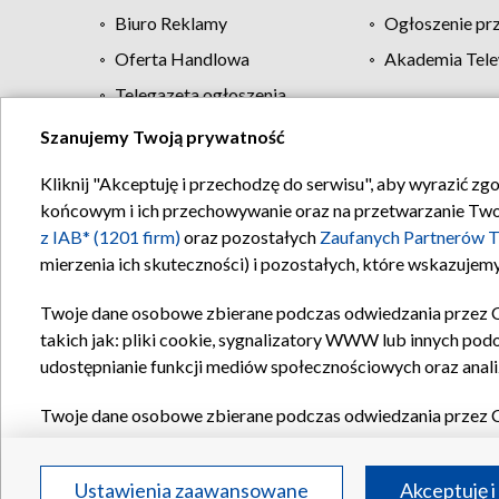
Biuro Reklamy
Ogłoszenie pr
Oferta Handlowa
Akademia Tele
Telegazeta ogłoszenia
Szanujemy Twoją prywatność
Regulamin TVP
Kliknij "Akceptuję i przechodzę do serwisu", aby wyrazić zg
końcowym i ich przechowywanie oraz na przetwarzanie Twoich
z IAB* (1201 firm)
oraz pozostałych
Zaufanych Partnerów T
mierzenia ich skuteczności) i pozostałych, które wskazujemy
Twoje dane osobowe zbierane podczas odwiedzania przez 
takich jak: pliki cookie, sygnalizatory WWW lub innych pod
udostępnianie funkcji mediów społecznościowych oraz anali
Twoje dane osobowe zbierane podczas odwiedzania przez 
plików cookie, informacje o Twoich wyszukiwaniach w serwi
Partnerów TVP
dla realizacji następujących celów i funkc
Ustawienia zaawansowane
Akceptuję i
reklam, tworzenia profilu spersonalizowanych reklam, tworz