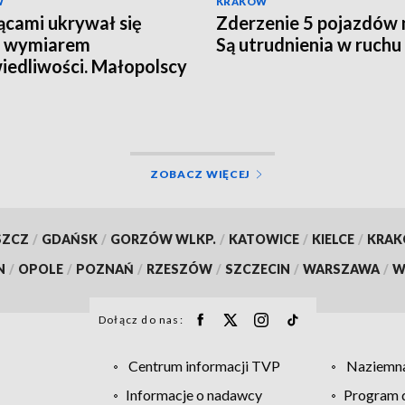
W
KRAKÓW
ącami ukrywał się
Zderzenie 5 pojazdów 
d wymiarem
Są utrudnienia w ruchu
iedliwości. Małopolscy
y głów" zatrzymali
kiwanego 27-latka
ZOBACZ WIĘCEJ
SZCZ
/
GDAŃSK
/
GORZÓW WLKP.
/
KATOWICE
/
KIELCE
/
KRA
N
/
OPOLE
/
POZNAŃ
/
RZESZÓW
/
SZCZECIN
/
WARSZAWA
/
W
Dołącz do nas:
Centrum informacji TVP
Naziemna
Informacje o nadawcy
Program d