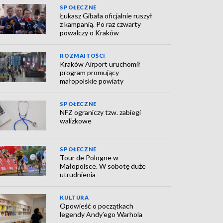
SPOŁECZNE
Łukasz Gibała oficjalnie ruszył
z kampanią. Po raz czwarty
powalczy o Kraków
ROZMAITOŚCI
Kraków Airport uruchomił
program promujący
małopolskie powiaty
SPOŁECZNE
NFZ ograniczy tzw. zabiegi
walizkowe
SPOŁECZNE
Tour de Pologne w
Małopolsce. W sobotę duże
utrudnienia
KULTURA
Opowieść o początkach
legendy Andy’ego Warhola