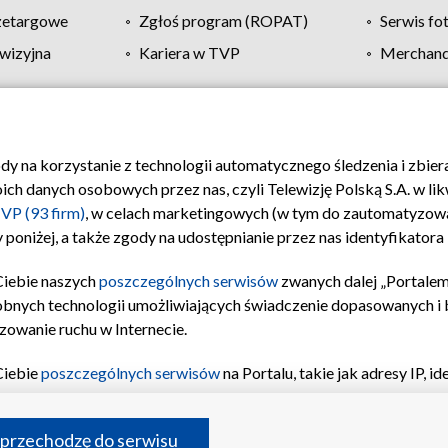
zetargowe
Zgłoś program (ROPAT)
Serwis fo
wizyjna
Kariera w TVP
Merchandi
Polityka prywatności
Moje zgody
Pomoc
Biuro re
ody na korzystanie z technologii automatycznego śledzenia i zbie
 danych osobowych przez nas, czyli Telewizję Polską S.A. w likw
VP (93 firm)
, w celach marketingowych (w tym do zautomatyzow
 poniżej, a także zgody na udostępnianie przez nas identyfikator
Ciebie naszych
poszczególnych serwisów
zwanych dalej „Portalem
obnych technologii umożliwiających świadczenie dopasowanych i be
zowanie ruchu w Internecie.
Ciebie
poszczególnych serwisów
na Portalu, takie jak adresy IP, 
sach Portalu czy historia odwiedzin będą przetwarzane przez TV
ji: przechowywania informacji na urządzeniu lub dostęp do nich,
©2026 Telewizja Polska S.A. w likwidacji
 przechodzę do serwisu
enia profilu spersonalizowanych treści, wyboru spersonalizowany