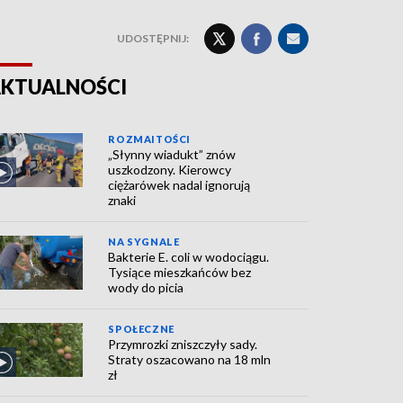
UDOSTĘPNIJ:
KTUALNOŚCI
ROZMAITOŚCI
„Słynny wiadukt” znów
uszkodzony. Kierowcy
ciężarówek nadal ignorują
znaki
NA SYGNALE
Bakterie E. coli w wodociągu.
Tysiące mieszkańców bez
wody do picia
SPOŁECZNE
Przymrozki zniszczyły sady.
Straty oszacowano na 18 mln
zł