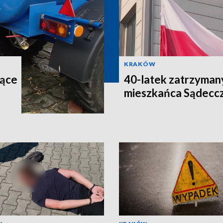
KRAKÓW
iące
40-latek zatrzymany
mieszkańca Sądecc