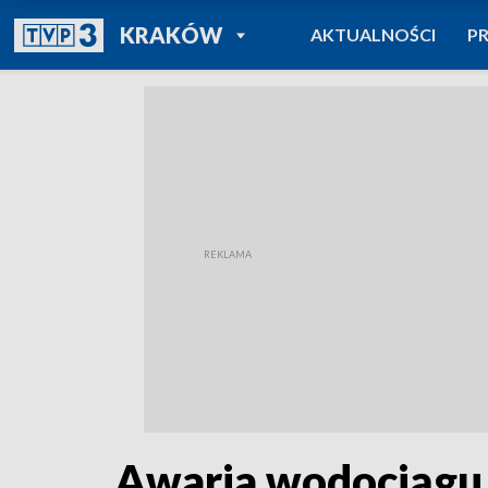
POWRÓT DO
KRAKÓW
AKTUALNOŚCI
P
TVP REGIONY
Awaria wodociągu