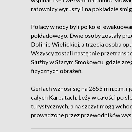
wspinaczkę i wezwali na pomoc słowa
ratownicy wyruszyli na pokładzie śmi
Polacy w nocy byli po kolei ewakuowa
pokładowego. Dwie osoby zostały prz
Dolinie Wielickiej, a trzecia osoba o
Wszyscy zostali następnie przetransp
Służby w Starym Smokowcu, gdzie zrege
fizycznych obrażeń.
Gerlach wznosi się na 2655 m n.p.m. i
całych Karpatach. Leży w całości po sł
turystycznych, a na szczyt mogą wcho
prowadzone przez przewodników wyso