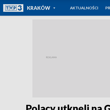
POWRÓT DO
KRAKÓW
AKTUALNOŚCI
P
TVP REGIONY
Polacy utknęli na 