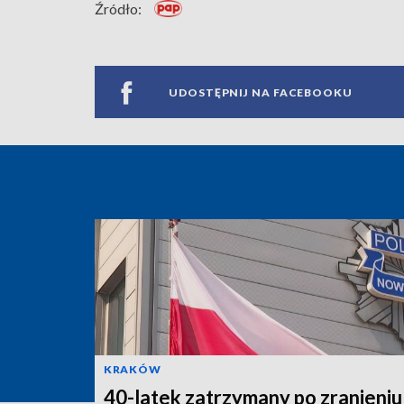
Źródło:
UDOSTĘPNIJ NA FACEBOOKU
KRAKÓW
40-latek zatrzymany po zranieniu