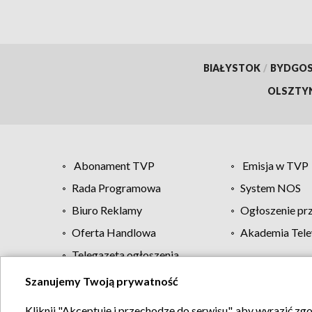
BIAŁYSTOK
/
BYDGO
OLSZTY
Abonament TVP
Emisja w TVP
Rada Programowa
System NOS
Biuro Reklamy
Ogłoszenie pr
Oferta Handlowa
Akademia Tele
Telegazeta ogłoszenia
Szanujemy Twoją prywatność
Regulamin TVP
Kliknij "Akceptuję i przechodzę do serwisu", aby wyrazić zg