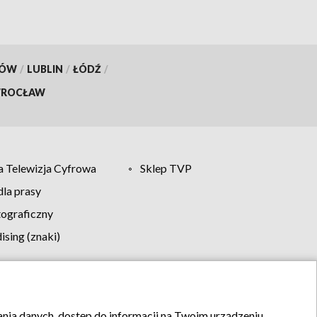
KÓW
/
LUBLIN
/
ŁÓDŹ
/
ROCŁAW
 Telewizja Cyfrowa
Sklep TVP
la prasy
tograficzny
sing (znaki)
klamy
Kontakt
rania danych, dostęp do informacji na Twoim urządzeniu