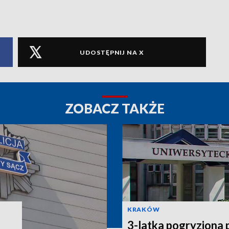
UDOSTĘPNIJ NA X
ZOBACZ TAKŻE
KRAKÓW
3-latka pogryziona 