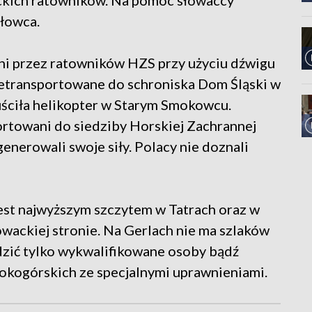
ckich ratowników. Na pomoc słowaccy
głowca.
ni przez ratowników HZS przy użyciu dźwigu
etransportowane do schroniska Dom Śląski w
puściła helikopter w Starym Smokowcu.
ortowani do siedziby Horskiej Zachrannej
nerowali swoje siły. Polacy nie doznali
 jest najwyższym szczytem w Tatrach oraz w
owackiej stronie. Na Gerlach nie ma szlaków
dzić tylko wykwalifikowane osoby bądź
kogórskich ze specjalnymi uprawnieniami.