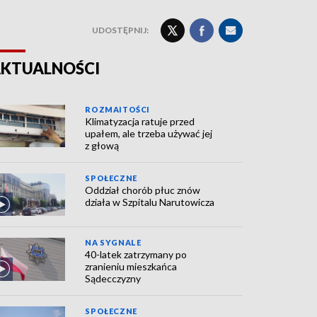
UDOSTĘPNIJ:
KTUALNOŚCI
ROZMAITOŚCI
Klimatyzacja ratuje przed
upałem, ale trzeba używać jej
z głową
SPOŁECZNE
Oddział chorób płuc znów
działa w Szpitalu Narutowicza
NA SYGNALE
40-latek zatrzymany po
zranieniu mieszkańca
Sądecczyzny
SPOŁECZNE