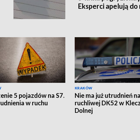
Eksperci apelują do
W
KRAKÓW
enie 5 pojazdów na S7.
Nie ma już utrudnień n
rudnienia w ruchu
ruchliwej DK52 w Klec
Dolnej