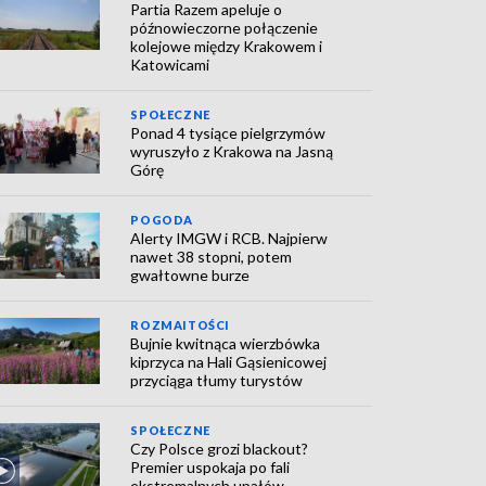
Partia Razem apeluje o
późnowieczorne połączenie
kolejowe między Krakowem i
Katowicami
SPOŁECZNE
Ponad 4 tysiące pielgrzymów
wyruszyło z Krakowa na Jasną
Górę
POGODA
Alerty IMGW i RCB. Najpierw
nawet 38 stopni, potem
gwałtowne burze
ROZMAITOŚCI
Bujnie kwitnąca wierzbówka
kiprzyca na Hali Gąsienicowej
przyciąga tłumy turystów
SPOŁECZNE
Czy Polsce grozi blackout?
Premier uspokaja po fali
ekstremalnych upałów