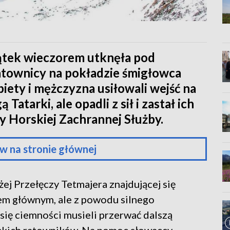
iątek wieczorem utknęła pod
atownicy na pokładzie śmigłowca
iety i mężczyzna usiłowali wejść na
Tatarki, ale opadli z sił i zastał ich
y Horskiej Zachrannej Służby.
w na stronie głównej
ej Przełęczy Tetmajera znajdującej się
m głównym, ale z powodu silnego
 się ciemności musieli przerwać dalszą