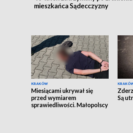
mieszkańca Sądecczyzny
KRAKÓW
KRAKÓ
Miesiącami ukrywał się
Zderz
przed wymiarem
Są ut
sprawiedliwości. Małopolscy
"łowcy głów" zatrzymali
poszukiwanego 27-latka