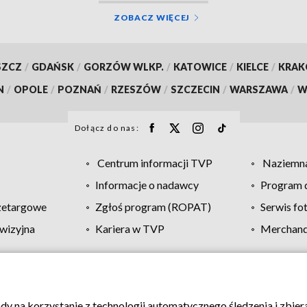
ZOBACZ WIĘCEJ
SZCZ
/
GDAŃSK
/
GORZÓW WLKP.
/
KATOWICE
/
KIELCE
/
KRA
N
/
OPOLE
/
POZNAŃ
/
RZESZÓW
/
SZCZECIN
/
WARSZAWA
/
W
Dołącz do nas:
Centrum informacji TVP
Naziemna
Informacje o nadawcy
Program d
zetargowe
Zgłoś program (ROPAT)
Serwis fo
wizyjna
Kariera w TVP
Merchandi
Polityka prywatności
Moje zgody
Pomoc
Biuro re
ody na korzystanie z technologii automatycznego śledzenia i zbie