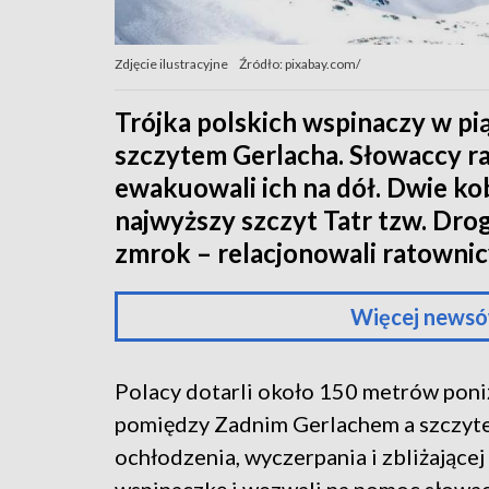
Zdjęcie ilustracyjne
Źródło: pixabay.com/
Trójka polskich wspinaczy w p
szczytem Gerlacha. Słowaccy r
ewakuowali ich na dół. Dwie kob
najwyższy szczyt Tatr tzw. Drogą 
zmrok – relacjonowali ratownic
Więcej newsó
Polacy dotarli około 150 metrów poniż
pomiędzy Zadnim Gerlachem a szczyte
ochłodzenia, wyczerpania i zbliżającej