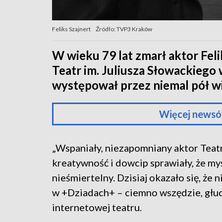
Feliks Szajnert
Źródło: TVP3 Kraków
W wieku 79 lat zmarł aktor Fel
Teatr im. Juliusza Słowackiego
występował przez niemal pół w
Więcej newsó
„Wspaniały, niezapomniany aktor Teatr
kreatywność i dowcip sprawiały, że myś
nieśmiertelny. Dzisiaj okazało się, że n
w +Dziadach+ – ciemno wszędzie, głu
internetowej teatru.