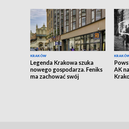
KRAKÓW
KRAKÓ
Legenda Krakowa szuka
Powst
nowego gospodarza. Feniks
AK na
ma zachować swój
Krak
charakter