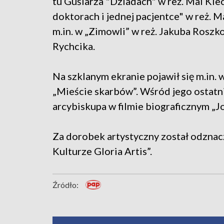
tu Guślarza "Dziadach" w reż. Mai Kle
doktorach i jednej pacjentce" w reż. 
m.in. w „Zimowli” w reż. Jakuba Roszk
Rychcika.
Na szklanym ekranie pojawił się m.in. 
„Mieście skarbów”. Wśród jego ostatn
arcybiskupa w filmie biograficznym „J
Za dorobek artystyczny został odzna
Kulturze Gloria Artis”.
Źródło: