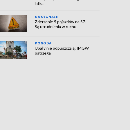
latka
NA SYGNALE
Zderzenie 5 pojazdów na S7.
Są utrudnienia w ruchu
POGODA
Upały nie odpuszczają; IMGW
ostrzega