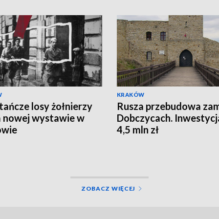
W
KRAKÓW
ańcze losy żołnierzy
Rusza przebudowa za
 nowej wystawie w
Dobczycach. Inwestycj
owie
4,5 mln zł
ZOBACZ WIĘCEJ