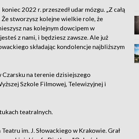
 koniec 2022 r. przeszedł udar mózgu. „Z całą
 Że stworzysz kolejne wielkie role, że
śmieszysz nas kolejnym dowcipem w
jesteś z nami, i będziesz zawsze. Ale już
łowackiego składając kondolencje najbliższym
w Czarsku na terenie dzisiejszego
ższej Szkole Filmowej, Telewizyjnej i
ztukach teatralnych.
a Teatru im. J. Słowackiego w Krakowie. Grał