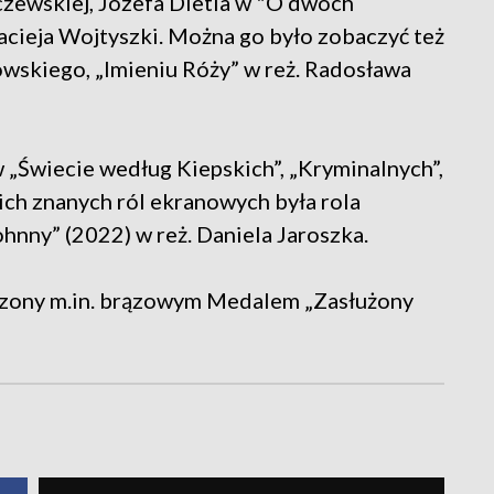
czewskiej, Józefa Dietla w "O dwóch
Macieja Wojtyszki. Można go było zobaczyć też
owskiego, „Imieniu Róży” w reż. Radosława
w „Świecie według Kiepskich”, „Kryminalnych”,
ich znanych ról ekranowych była rola
ohnny” (2022) w reż. Daniela Jaroszka.
czony m.in. brązowym Medalem „Zasłużony