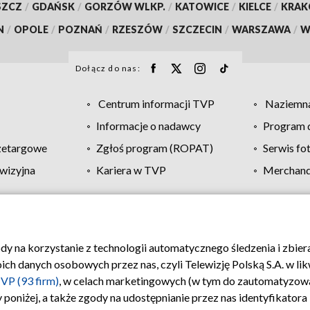
SZCZ
/
GDAŃSK
/
GORZÓW WLKP.
/
KATOWICE
/
KIELCE
/
KRA
N
/
OPOLE
/
POZNAŃ
/
RZESZÓW
/
SZCZECIN
/
WARSZAWA
/
W
Dołącz do nas:
Centrum informacji TVP
Naziemna
Informacje o nadawcy
Program d
zetargowe
Zgłoś program (ROPAT)
Serwis fo
wizyjna
Kariera w TVP
Merchandi
Polityka prywatności
Moje zgody
Pomoc
Biuro re
ody na korzystanie z technologii automatycznego śledzenia i zbie
 danych osobowych przez nas, czyli Telewizję Polską S.A. w likw
VP (93 firm)
, w celach marketingowych (w tym do zautomatyzow
 poniżej, a także zgody na udostępnianie przez nas identyfikator