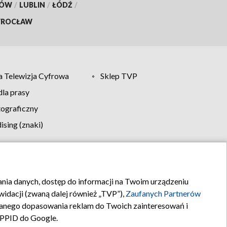
KÓW
/
LUBLIN
/
ŁÓDŹ
/
ROCŁAW
 Telewizja Cyfrowa
Sklep TVP
la prasy
tograficzny
sing (znaki)
klamy
Kontakt
rania danych, dostęp do informacji na Twoim urządzeniu
idacji (zwaną dalej również „TVP”),
Zaufanych Partnerów
anego dopasowania reklam do Twoich zainteresowań i
a PPID do Google.