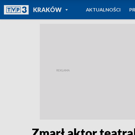
POWRÓT DO
KRAKÓW
AKTUALNOŚCI
P
TVP REGIONY
Zmarł aktor teatral