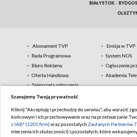
BIAŁYSTOK
/
BYDGO
OLSZTY
Abonament TVP
Emisja w TVP
Rada Programowa
System NOS
Biuro Reklamy
Ogłoszenie pr
Oferta Handlowa
Akademia Tele
Telegazeta ogłoszenia
Szanujemy Twoją prywatność
Regulamin TVP
Kliknij "Akceptuję i przechodzę do serwisu", aby wyrazić zg
końcowym i ich przechowywanie oraz na przetwarzanie Twoich
z IAB* (1201 firm)
oraz pozostałych
Zaufanych Partnerów T
mierzenia ich skuteczności) i pozostałych, które wskazujemy