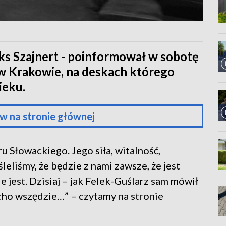
iks Szajnert - poinformował w sobotę
 w Krakowie, na deskach którego
ieku.
w na stronie głównej
u Słowackiego. Jego siła, witalność,
leliśmy, że będzie z nami zawsze, że jest
ie jest. Dzisiaj – jak Felek-Guślarz sam mówił
cho wszędzie…” – czytamy na stronie