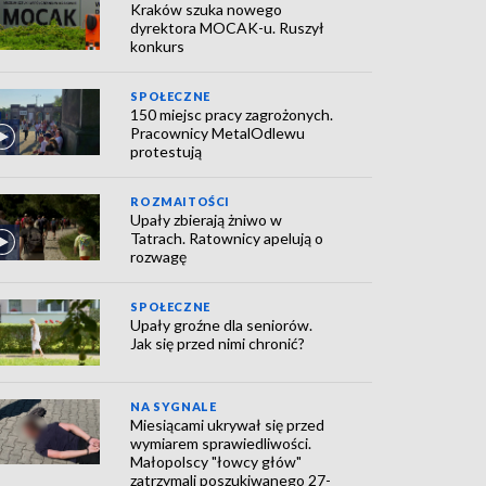
Kraków szuka nowego
dyrektora MOCAK-u. Ruszył
konkurs
SPOŁECZNE
150 miejsc pracy zagrożonych.
Pracownicy MetalOdlewu
protestują
ROZMAITOŚCI
Upały zbierają żniwo w
Tatrach. Ratownicy apelują o
rozwagę
SPOŁECZNE
Upały groźne dla seniorów.
Jak się przed nimi chronić?
NA SYGNALE
Miesiącami ukrywał się przed
wymiarem sprawiedliwości.
Małopolscy "łowcy głów"
zatrzymali poszukiwanego 27-