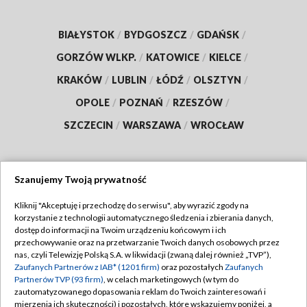
BIAŁYSTOK
/
BYDGOSZCZ
/
GDAŃSK
/
GORZÓW WLKP.
/
KATOWICE
/
KIELCE
/
KRAKÓW
/
LUBLIN
/
ŁÓDŹ
/
OLSZTYN
/
OPOLE
/
POZNAŃ
/
RZESZÓW
/
SZCZECIN
/
WARSZAWA
/
WROCŁAW
Szanujemy Twoją prywatność
Dołącz do nas:
Kliknij "Akceptuję i przechodzę do serwisu", aby wyrazić zgody na
korzystanie z technologii automatycznego śledzenia i zbierania danych,
TVP
dostęp do informacji na Twoim urządzeniu końcowym i ich
Abonament TVP
przechowywanie oraz na przetwarzanie Twoich danych osobowych przez
Regulamin TVP
nas, czyli Telewizję Polską S.A. w likwidacji (zwaną dalej również „TVP”),
Emisja w TVP
Polityka prywatności
Zaufanych Partnerów z IAB* (1201 firm)
oraz pozostałych
Zaufanych
Partnerów TVP (93 firm)
, w celach marketingowych (w tym do
Centrum informacji TVP
Moje zgody
zautomatyzowanego dopasowania reklam do Twoich zainteresowań i
mierzenia ich skuteczności) i pozostałych, które wskazujemy poniżej, a