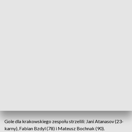
Zdjęcie ilustracyjne.
Źródło: PAP/Łukasz Gągulski
Przygotowujący się do nowego sezonu ekstraklasy
piłkarze Cracovii pokonali Omonię Nikozja 3:0 (1:0)
w meczu sparingowym rozegranym w
Białobrzegach.
Więcej newsów na stronie głównej
Gole dla krakowskiego zespołu strzelili: Jani Atanasov (23-
karny), Fabian Bzdyl (78) i Mateusz Bochnak (90).