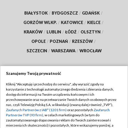
BIAŁYSTOK
/
BYDGOSZCZ
/
GDAŃSK
/
GORZÓW WLKP.
/
KATOWICE
/
KIELCE
/
KRAKÓW
/
LUBLIN
/
ŁÓDŹ
/
OLSZTYN
/
OPOLE
/
POZNAŃ
/
RZESZÓW
/
SZCZECIN
/
WARSZAWA
/
WROCŁAW
Szanujemy Twoją prywatność
Dołącz do nas:
Kliknij "Akceptuję i przechodzę do serwisu", aby wyrazić zgody na
korzystanie z technologii automatycznego śledzenia i zbierania danych,
TVP
dostęp do informacji na Twoim urządzeniu końcowym i ich
Abonament TVP
przechowywanie oraz na przetwarzanie Twoich danych osobowych przez
Regulamin TVP
nas, czyli Telewizję Polską S.A. w likwidacji (zwaną dalej również „TVP”),
Emisja w TVP
Polityka prywatności
Zaufanych Partnerów z IAB* (1201 firm)
oraz pozostałych
Zaufanych
Partnerów TVP (93 firm)
, w celach marketingowych (w tym do
Centrum informacji TVP
Moje zgody
zautomatyzowanego dopasowania reklam do Twoich zainteresowań i
mierzenia ich skuteczności) i pozostałych, które wskazujemy poniżej, a
Naziemna Telewizja Cyfrowa