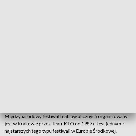
Pokaz taneczny w Krakowie w ramach 37. Ulica Festival.
Źródło: PAP/Łukasz Gągulski
W Krakowie trwa 37. międzynarodowy festiwal
teatrów ulicznych Ulica Festival.
Więcej newsów na stronie głównej
Międzynarodowy festiwal teatrów ulicznych organizowany
jest w Krakowie przez Teatr KTO od 1987 r. Jest jednym z
najstarszych tego typu festiwali w Europie Środkowej.