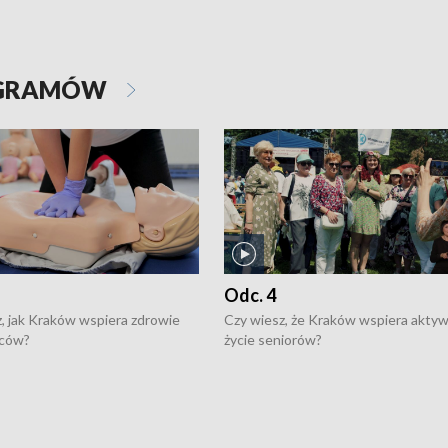
OGRAMÓW
Odc. 4
, jak Kraków wspiera zdrowie
Czy wiesz, że Kraków wspiera akty
ców?
życie seniorów?