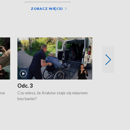
ZOBACZ WIĘCEJ
Odc. 3
Odc. 2
wne
Czy wiesz, że Kraków staje się miastem
Czy wiesz, że Kr
bez barier?
poprawia jakość 