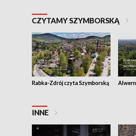
CZYTAMY SZYMBORSKĄ
Rabka-Zdrój czyta Szymborską
Alwern
INNE