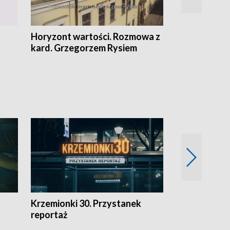
Horyzont wartości. Rozmowa z
Kulturalnie 
kard. Grzegorzem Rysiem
Krzemionki 30. Przystanek
Kraków - jak
reportaż