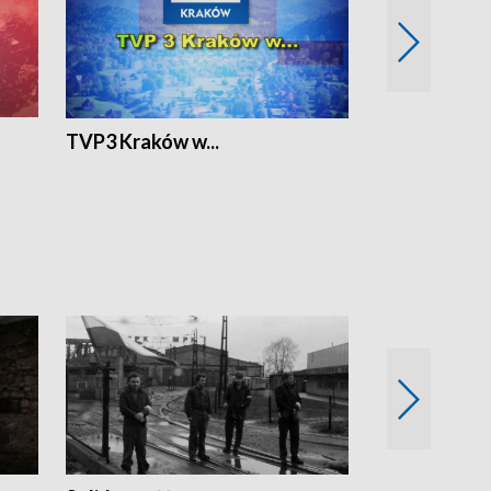
TVP3 Kraków w...
Ślizg