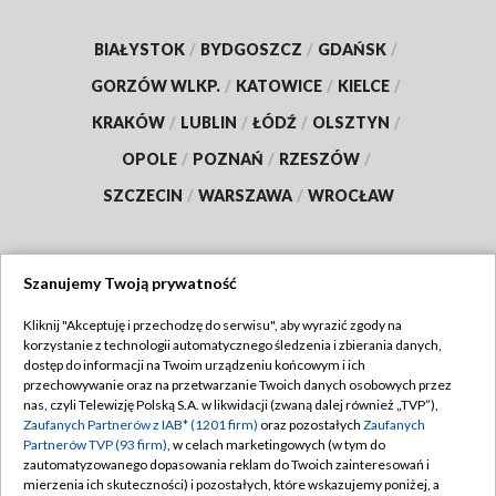
BIAŁYSTOK
/
BYDGOSZCZ
/
GDAŃSK
/
GORZÓW WLKP.
/
KATOWICE
/
KIELCE
/
KRAKÓW
/
LUBLIN
/
ŁÓDŹ
/
OLSZTYN
/
OPOLE
/
POZNAŃ
/
RZESZÓW
/
SZCZECIN
/
WARSZAWA
/
WROCŁAW
Szanujemy Twoją prywatność
Dołącz do nas:
Kliknij "Akceptuję i przechodzę do serwisu", aby wyrazić zgody na
korzystanie z technologii automatycznego śledzenia i zbierania danych,
TVP
dostęp do informacji na Twoim urządzeniu końcowym i ich
Abonament TVP
przechowywanie oraz na przetwarzanie Twoich danych osobowych przez
Regulamin TVP
nas, czyli Telewizję Polską S.A. w likwidacji (zwaną dalej również „TVP”),
Emisja w TVP
Polityka prywatności
Zaufanych Partnerów z IAB* (1201 firm)
oraz pozostałych
Zaufanych
Partnerów TVP (93 firm)
, w celach marketingowych (w tym do
Centrum informacji TVP
Moje zgody
zautomatyzowanego dopasowania reklam do Twoich zainteresowań i
mierzenia ich skuteczności) i pozostałych, które wskazujemy poniżej, a
Naziemna Telewizja Cyfrowa