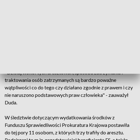
sam się rozwiązał".
Prezydent został też zapytany o śledztwo w sprawie
Funduszu Sprawiedliwości. Duda stwierdził, że trzeba
"uczciwie tę sprawę przeprowadzić". "Jeżeli się okaże, że
rzeczywiście były popełnione przestępstwa to trzeba będzie
ukarać ludzi za to odpowiedzialnych" - powiedział,
zaznaczając, że nie zna szczegółów tej sprawy.
"Dzisiaj wokół tych aresztowań, sposobu zatrzymania i
traktowania osób zatrzymanych są bardzo poważne
wątpliwości co do tego czy działano zgodnie z prawem i czy
nie naruszono podstawowych praw człowieka" - zauważył
Duda.
W śledztwie dotyczącym wydatkowania środków z
Funduszu Sprawiedliwości Prokuratura Krajowa postawiła
do tej pory 11 osobom, z których trzy trafiły do aresztu.
Podejrzani to m.in. przedstawiciel beneficjenta FS, a także