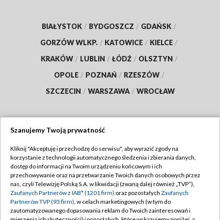
BIAŁYSTOK
/
BYDGOSZCZ
/
GDAŃSK
/
GORZÓW WLKP.
/
KATOWICE
/
KIELCE
/
KRAKÓW
/
LUBLIN
/
ŁÓDŹ
/
OLSZTYN
/
OPOLE
/
POZNAŃ
/
RZESZÓW
/
SZCZECIN
/
WARSZAWA
/
WROCŁAW
Szanujemy Twoją prywatność
Dołącz do nas:
Kliknij "Akceptuję i przechodzę do serwisu", aby wyrazić zgody na
korzystanie z technologii automatycznego śledzenia i zbierania danych,
TVP
dostęp do informacji na Twoim urządzeniu końcowym i ich
Abonament TVP
przechowywanie oraz na przetwarzanie Twoich danych osobowych przez
Regulamin TVP
nas, czyli Telewizję Polską S.A. w likwidacji (zwaną dalej również „TVP”),
Emisja w TVP
Zaufanych Partnerów z IAB* (1201 firm)
oraz pozostałych
Zaufanych
Polityka prywatności
Partnerów TVP (93 firm)
, w celach marketingowych (w tym do
Centrum informacji TVP
Moje zgody
zautomatyzowanego dopasowania reklam do Twoich zainteresowań i
mierzenia ich skuteczności) i pozostałych, które wskazujemy poniżej, a