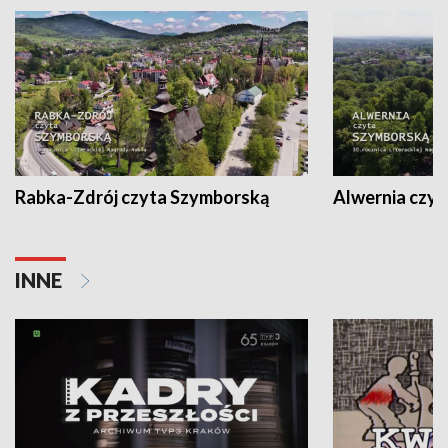
Rabka-Zdrój czyta Szymborską
Alwernia czy
INNE