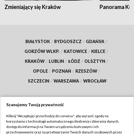
Zmieniający się Kraków
Panorama Kul
BIAŁYSTOK
/
BYDGOSZCZ
/
GDAŃSK
/
GORZÓW WLKP.
/
KATOWICE
/
KIELCE
/
KRAKÓW
/
LUBLIN
/
ŁÓDŹ
/
OLSZTYN
/
OPOLE
/
POZNAŃ
/
RZESZÓW
/
SZCZECIN
/
WARSZAWA
/
WROCŁAW
Szanujemy Twoją prywatność
Dołącz do nas:
Kliknij "Akceptuję i przechodzę do serwisu", aby wyrazić zgody na
korzystanie z technologii automatycznego śledzenia i zbierania danych,
TVP
dostęp do informacji na Twoim urządzeniu końcowym i ich
Abonament TVP
przechowywanie oraz na przetwarzanie Twoich danych osobowych przez
Regulamin TVP