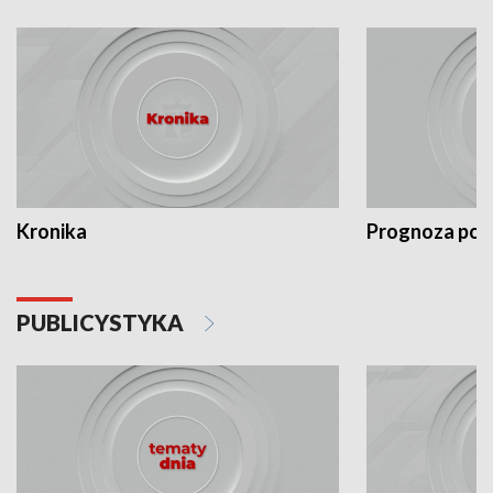
Kronika
Prognoza po
PUBLICYSTYKA