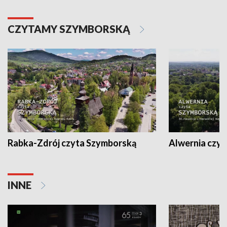
CZYTAMY SZYMBORSKĄ
Rabka-Zdrój czyta Szymborską
Alwernia czy
INNE