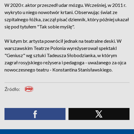
W 2020 r. aktor przeszedł udar mózgu. Wcześniej, w 2011 r.
wykryto u niego nowotwór krtani. Obserwując świat ze
szpitalnego łóżka, zaczął pisać dziennik, który później ukazał
się pod tytułem "Tak sobie myślę".
W lutym br. artysta powrócił jednak na teatralne deski. W
warszawskim Teatrze Polonia wyreżyserował spektakl
"Geniusz" wg sztuki Tadeusza Słobodzianka, w którym
zagrał rosyjskiego reżysera i pedagoga - uważanego za ojca
nowoczesnego teatru - Konstantina Stanisławskiego.
Źródło: