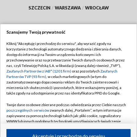
SZCZECIN
/
WARSZAWA
/
WROCŁAW
Szanujemy Twoją prywatność
Dołącz do nas:
Kliknij "Akceptuję i przechodzę do serwisu", aby wyrazić zgody na
korzystanie z technologii automatycznego śledzenia i zbierania danych,
TVP
dostęp do informacji na Twoim urządzeniu końcowym i ich
Abonament TVP
przechowywanie oraz na przetwarzanie Twoich danych osobowych przez
Regulamin TVP
nas, czyli Telewizję Polską S.A. w likwidacji (zwaną dalej również „TVP”),
Emisja w TVP
Polityka prywatności
Zaufanych Partnerów z IAB* (1201 firm)
oraz pozostałych
Zaufanych
Partnerów TVP (93 firm)
, w celach marketingowych (w tym do
Centrum informacji TVP
Moje zgody
zautomatyzowanego dopasowania reklam do Twoich zainteresowań i
mierzenia ich skuteczności) i pozostałych, które wskazujemy poniżej, a
Naziemna Telewizja Cyfrowa
Pomoc
także zgody na udostępnianie przez nas identyfikatora PPID do Google.
Sklep TVP
Biuro reklamy
Twoje dane osobowe zbierane podczas odwiedzania przez Ciebie naszych
Rada Programowa
Kontakt
poszczególnych serwisów
zwanych dalej „Portalem”, w tym informacje
zapisywane za pomocą technologii takich jak: pliki cookie, sygnalizatory
System NOS
WWW lub innych podobnych technologii umożliwiających świadczenie
dopasowanych i bezpiecznych usług, personalizację treści oraz reklam,
Informacje o nadawcy
Kanały
udostępnianie funkcji mediów społecznościowych oraz analizowanie
Akceptuję i przechodzę do serwisu