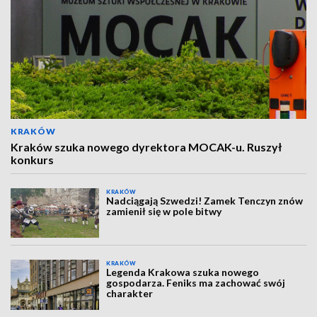
KRAKÓW
Kraków szuka nowego dyrektora MOCAK-u. Ruszył
konkurs
KRAKÓW
Nadciągają Szwedzi! Zamek Tenczyn znów
zamienił się w pole bitwy
KRAKÓW
Legenda Krakowa szuka nowego
gospodarza. Feniks ma zachować swój
charakter