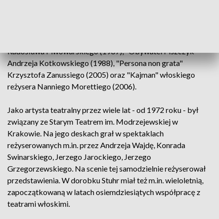
pozbawionego skrupułów adwokata - Stuhr zagrał następnie
w dramacie "Bez znieczulenia" w reżyserii Andrzeja Wajdy
(1978). Do znanych ról Stuhra należą także kreacje w filmach:
"Szansa" Feliksa Falka (1979), "Pociąg do Hollywood"
Radosława Piwowarskiego (1987), "Obywatel Piszczyk"
Andrzeja Kotkowskiego (1988), "Persona non grata"
Krzysztofa Zanussiego (2005) oraz "Kajman" włoskiego
reżysera Nanniego Morettiego (2006).
Jako artysta teatralny przez wiele lat - od 1972 roku - był
związany ze Starym Teatrem im. Modrzejewskiej w
Krakowie. Na jego deskach grał w spektaklach
reżyserowanych m.in. przez Andrzeja Wajdę, Konrada
Swinarskiego, Jerzego Jarockiego, Jerzego
Grzegorzewskiego. Na scenie tej samodzielnie reżyserował
przedstawienia. W dorobku Stuhr miał też m.in. wieloletnią,
zapoczątkowaną w latach osiemdziesiątych współpracę z
teatrami włoskimi.