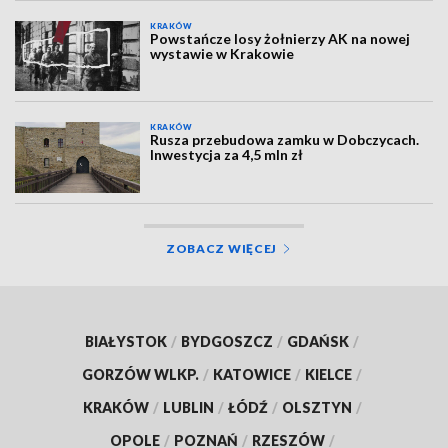
KRAKÓW
Powstańcze losy żołnierzy AK na nowej
wystawie w Krakowie
KRAKÓW
Rusza przebudowa zamku w Dobczycach.
Inwestycja za 4,5 mln zł
ZOBACZ WIĘCEJ
BIAŁYSTOK
/
BYDGOSZCZ
/
GDAŃSK
/
GORZÓW WLKP.
/
KATOWICE
/
KIELCE
/
KRAKÓW
/
LUBLIN
/
ŁÓDŹ
/
OLSZTYN
/
OPOLE
/
POZNAŃ
/
RZESZÓW
/