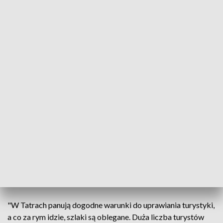
Zdjęcie ilustracyjne, kolejka na Giewont
Źródło: PAP/Grzegorz Momot
Słoneczna pogoda przyciąga na tatrzańskie szlaki
tłumy turystów. Pod popularnymi szczytami tworzą
się kolejki oczekujących do wejścia. Tak jest np. pod
szczytem Giewontu czy pod Rysami.
Więcej newsów na stronie głównej
"W Tatrach panują dogodne warunki do uprawiania turystyki,
a co za rym idzie, szlaki są oblegane. Duża liczba turystów