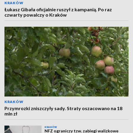
KRAKÓW
Łukasz Gibała oficjalnie ruszył z kampanią. Po raz
czwarty powalczy o Kraków
KRAKÓW
Przymrozki zniszczyły sady. Straty oszacowano na 18
mln zł
KRAKÓW
NFZ ograniczy tzw. zabiegi walizkowe