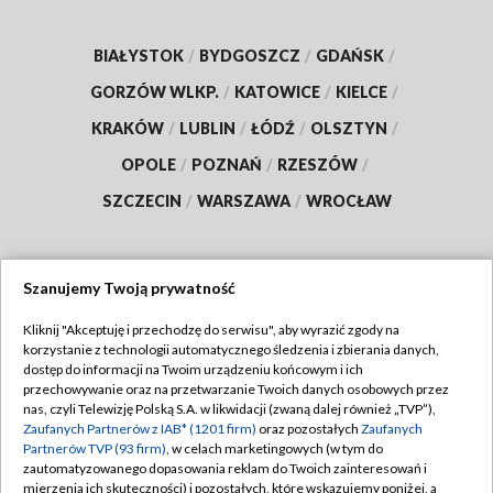
BIAŁYSTOK
/
BYDGOSZCZ
/
GDAŃSK
/
GORZÓW WLKP.
/
KATOWICE
/
KIELCE
/
KRAKÓW
/
LUBLIN
/
ŁÓDŹ
/
OLSZTYN
/
OPOLE
/
POZNAŃ
/
RZESZÓW
/
SZCZECIN
/
WARSZAWA
/
WROCŁAW
Szanujemy Twoją prywatność
Dołącz do nas:
Kliknij "Akceptuję i przechodzę do serwisu", aby wyrazić zgody na
korzystanie z technologii automatycznego śledzenia i zbierania danych,
TVP
dostęp do informacji na Twoim urządzeniu końcowym i ich
Abonament TVP
przechowywanie oraz na przetwarzanie Twoich danych osobowych przez
Regulamin TVP
nas, czyli Telewizję Polską S.A. w likwidacji (zwaną dalej również „TVP”),
Emisja w TVP
Polityka prywatności
Zaufanych Partnerów z IAB* (1201 firm)
oraz pozostałych
Zaufanych
Partnerów TVP (93 firm)
, w celach marketingowych (w tym do
Centrum informacji TVP
Moje zgody
zautomatyzowanego dopasowania reklam do Twoich zainteresowań i
mierzenia ich skuteczności) i pozostałych, które wskazujemy poniżej, a